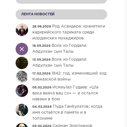
ЛЕНТА НОВОСТЕЙ
Род Асандара: хранители
28.06.2026
кадирийского тариката среди
иорданских мухаджиров
Волк из Гордали:
18.05.2026
Абдулхан сын Талы
Волк из Гордали:
13.05.2026
Абдулхан сын Талы
1842: год, изменивший ход
17.02.2026
Кавказской войны
Исмаь1ал Гудаев: «Ц1а
05.02.2026
ваха веана вац со» — и остался
навеки в бою
Г1уда Ганбулатов: когда
04.02.2026
имя остаётся в памяти и в
топониме
Салман Элипханов:
03.02.2026