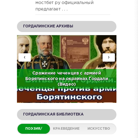
мостбет ру официальный
предлагает . . .
ГОРДАЛИНСКИЕ АРХИВЫ
‹
›
ов на
Сражение чеченцев с армией
ЧР.
Борятинского на окраинах Гордали
Встр
(Видео)
ГОРДАЛИНСКАЯ БИБЛИОТЕКА
ПОЭЗИЯ/
КРАЕВЕДЕНИЕ
ИСКУССТВО
ПРОЗА