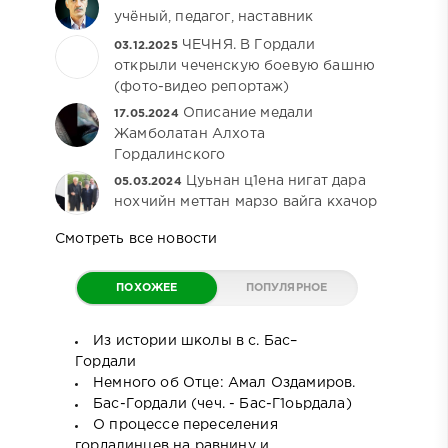
учёный, педагог, наставник
ЧЕЧНЯ. В Гордали
03.12.2025
открыли чеченскую боевую башню
(фото-видео репортаж)
Описание медали
17.05.2024
Жамболатан Алхота
Гордалинского
Цуьнан ц1ена нигат дара
05.03.2024
нохчийн меттан марзо вайга кхачор
Смотреть все новости
ПОХОЖЕЕ
ПОПУЛЯРНОЕ
Из истории школы в с. Бас–
Гордали
Немного об Отце: Амал Оздамиров.
Бас-Гордали (чеч. - Бас-Г1оьрдала)
О процессе переселения
гордалинцев на равнину и