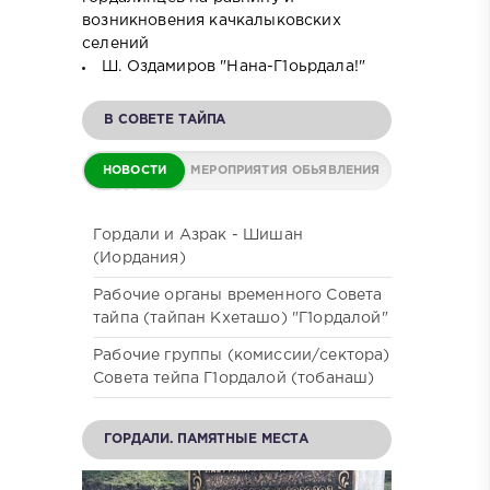
возникновения качкалыковских
селений
Ш. Оздамиров "Нана-Г1оьрдала!"
В СОВЕТЕ ТАЙПА
НОВОСТИ
МЕРОПРИЯТИЯ
ОБЬЯВЛЕНИЯ
СОВЕТА
Гордали и Азрак - Шишан
(Иордания)
Рабочие органы временного Совета
тайпа (тайпан Кхеташо) "Г1ордалой"
Рабочие группы (комиссии/сектора)
Совета тейпа Г1ордалой (тобанаш)
ГОРДАЛИ. ПАМЯТНЫЕ МЕСТА