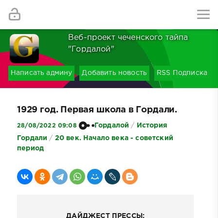
Найти
Веб-проект чеченского тайпа
"Гордалой"
Написать админу
Добавить новость
RSS Подписка
1929 год. Первая школа в Гордали.
Гордалой
/
История
28/08/2022 09:08
Гордали
/
20 век. Начало века - советский
период
ДАЙДЖЕСТ ПРЕССЫ: