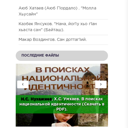
Аюб Хатаев (Аюб Г1ордало) . "Молла
Хьусайн"
Казбек Янсуков. "Нана, йог1у хьо г1ан
хьаста сан" (Байташ).
Макар Воздингов. Сан доттаг1ий.
ПОСЛЕДНИЕ ФАЙЛЫ
‹
›
Н.С.
Нухажиев
, Х.С. Умхаев. В поисках
Ад
о
национальной идентичности (Скачать в
Исто
.
PDF).