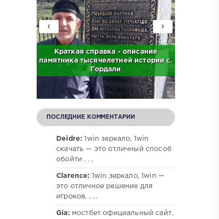
‹
›
с. Бас
Краткая справка - описание
Краткая
памятника тысячелетней истории с.
централ
Гордали
ПОСЛЕДНИЕ КОММЕНТАРИИ
Deidre:
1win зеркало, 1win
скачать — это отличный способ
обойти . . .
Clarence:
1win зеркало, 1win —
это отличное решение для
игроков, . . .
Gia:
мостбет официальный сайт,