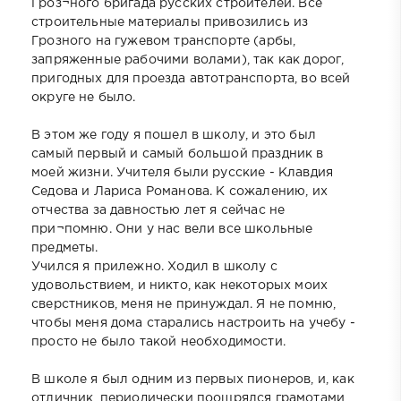
Гроз¬ного бригада русских строителей. Все
строительные материалы привозились из
Грозного на гужевом транспорте (арбы,
запряженные рабочими волами), так как дорог,
пригодных для проезда автотранспорта, во всей
округе не было.
В этом же году я пошел в школу, и это был
самый первый и самый большой праздник в
моей жизни. Учителя были русские - Клавдия
Седова и Лариса Романова. К сожалению, их
отчества за давностью лет я сейчас не
при¬помню. Они у нас вели все школьные
предметы.
Учился я прилежно. Ходил в школу с
удовольствием, и никто, как некоторых моих
сверстников, меня не принуждал. Я не помню,
чтобы меня дома старались настроить на учебу -
просто не было такой необходимости.
В школе я был одним из первых пионеров, и, как
отличник, периодически поощрялся грамотами