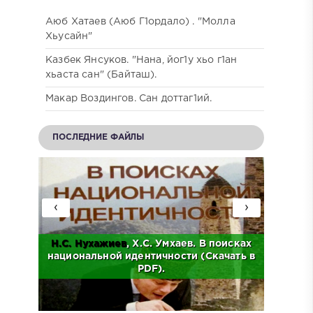
Аюб Хатаев (Аюб Г1ордало) . "Молла
Хьусайн"
Казбек Янсуков. "Нана, йог1у хьо г1ан
хьаста сан" (Байташ).
Макар Воздингов. Сан доттаг1ий.
ПОСЛЕДНИЕ ФАЙЛЫ
‹
›
Н.С.
Нухажиев
, Х.С. Умхаев. В поисках
Ад
о
национальной идентичности (Скачать в
Исто
.
PDF).