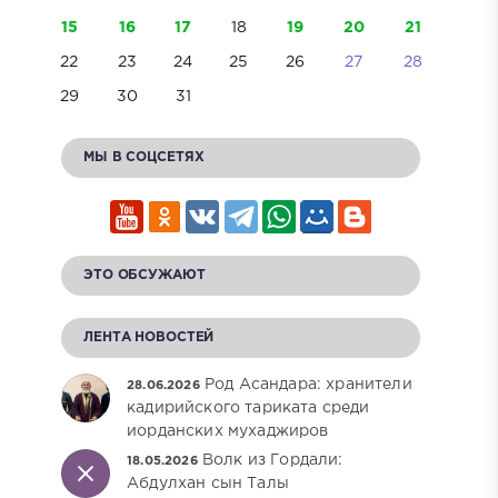
15
16
17
18
19
20
21
22
23
24
25
26
27
28
29
30
31
МЫ В СОЦСЕТЯХ
ЭТО ОБСУЖАЮТ
ЛЕНТА НОВОСТЕЙ
Род Асандара: хранители
28.06.2026
кадирийского тариката среди
иорданских мухаджиров
Волк из Гордали:
18.05.2026
Абдулхан сын Талы