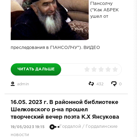
Г1ансолчу
("Как АБРЕК
ушел от
преследования в Г1АНСОЛЧУ"). ВИДЕО
ЧИТАТЬ ДАЛЬШЕ
admin
432
0
16.05. 2023 г. В районной библиотеке
Шелковского р-на прошел
творческий вечер поэта К.Х Янсукова
Гордалой
/
Гордалинские
19/05/2023 19:15
новости