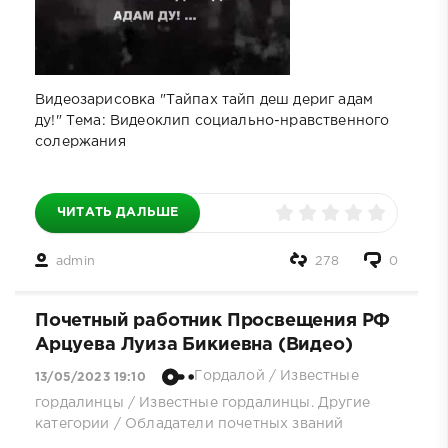
Видеозарисовка "Тайпах тайп деш дериг адам
ду!" Тема: Видеоклип социально-нравственного
солержания
ЧИТАТЬ ДАЛЬШЕ
admin
278
0
Почетный работник Просвещения РФ
Арцуева Луиза Бикиевна (Видео)
Гордалой
/
Известные
13/05/2023 19:10
гордалинцы
/
Известные гордалинцы. Другие
категории
/
Обладатели почетных званий