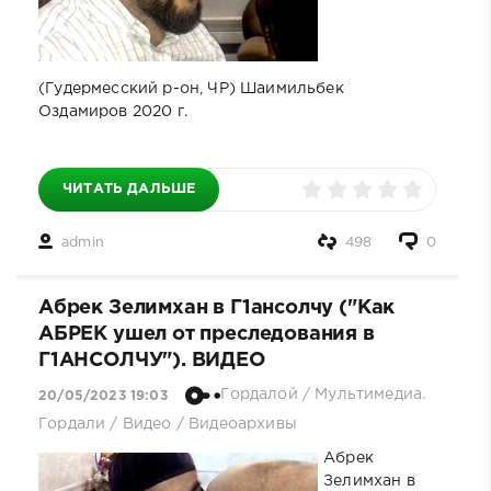
(Гудермесский р-он, ЧР) Шаимильбек
Оздамиров 2020 г.
ЧИТАТЬ ДАЛЬШЕ
admin
498
0
Абрек Зелимхан в Г1ансолчу ("Как
АБРЕК ушел от преследования в
Г1АНСОЛЧУ"). ВИДЕО
Гордалой
/
Мультимедиа.
20/05/2023 19:03
Гордали
/
Видео
/
Видеоархивы
Абрек
Зелимхан в