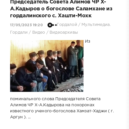
Председатель Совета Алимов ЧР Х-
А.Кадыров о богослове Саламхане из
гордалинского с. Хашти-Мохк
Гордалой
/
Мультимедиа.
17/05/2023 19:20
Гордали
/
Видео
/
Видеоархивы
Из
поминального слова Председателя Совета
Алимов ЧР Х-А.Кадырова на похоронах
известного ученого-богослова Хамзат-Хаджи ( г.
Аргун ). ...