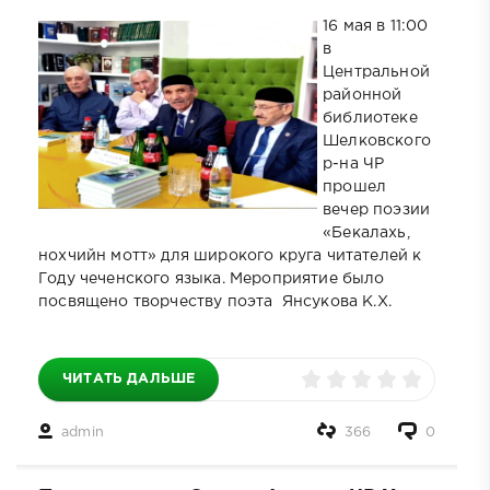
16 мая в 11:00
в
Центральной
районной
библиотеке
Шелковского
р-на ЧР
прошел
вечер поэзии
«Бекалахь,
нохчийн мотт» для широкого круга читателей к
Году чеченского языка. Мероприятие было
посвящено творчеству поэта Янсукова К.Х.
ЧИТАТЬ ДАЛЬШЕ
admin
366
0