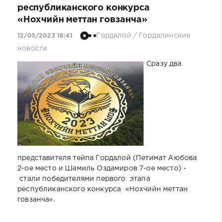
республиканского конкурса
«Нохчийн меттан говзанча»
Гордалой
/
Гордалинские
12/05/2023 18:41
новости
Сразу два
представителя тейпа Гордалой (Петимат Аюбова
2-ое место и Шамиль Оздамиров 7-ое место) -
стали победителями первого этапа
республиканского конкурса «Нохчийн меттан
говзанча».