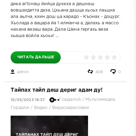
дика аг1онаш йийца дуккха а дешнаш
вовшахдетта деза. Цхьана дашца хьоьх лаьцна
ала аьлча, кхин дош ца карадо - Къонах - доцург.
Хьолада а вацара йа 1 илманча а, делахь а массо
нахана везаш вара. Дала Шена гергахь веза
хьаша войла хьоьх! ...
ЧИТАТЬ ДАЛЬШЕ
admin
408
0
Тайпах тайп деш дериг адам ду!
Гордалой
/
Мультимедиа.
15/05/2023 19:37
Гордали
/
Видео
/
Видеозарисовки