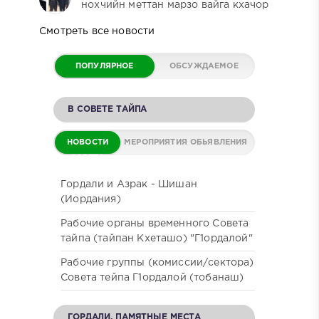
нохчийн меттан марзо вайга кхачор
Смотреть все новости
ПОПУЛЯРНОЕ
ОБСУЖДАЕМОЕ
В СОВЕТЕ ТАЙПА
НОВОСТИ
МЕРОПРИЯТИЯ
ОБЬЯВЛЕНИЯ
СОВЕТА
Гордали и Азрак - Шишан
(Иордания)
Рабочие органы временного Совета
тайпа (тайпан Кхеташо) "Г1ордалой"
Рабочие группы (комиссии/сектора)
Совета тейпа Г1ордалой (тобанаш)
ГОРДАЛИ. ПАМЯТНЫЕ МЕСТА