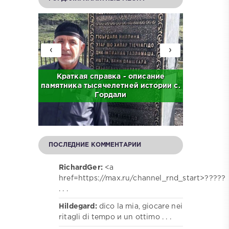
‹
›
с. Бас
Краткая справка - описание
Краткая
памятника тысячелетней истории с.
централ
Гордали
ПОСЛЕДНИЕ КОММЕНТАРИИ
RichardGer:
<a
href=https://max.ru/channel_rnd_start>?????
. . .
Hildegard:
dico la mia, giocare nei
ritagli di tempo и un ottimo . . .