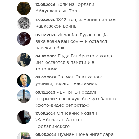
Волк из Гордали:
13.05.2026
Абдулхан сын Талы
1842: год, изменивший ход
17.02.2026
Кавказской войны
Исмаь1ал Гудаев: «Ц1а
05.02.2026
ваха веана вац со» — и остался
навеки в бою
Г1уда Ганбулатов: когда
04.02.2026
имя остаётся в памяти и в
топониме
Салман Элипханов:
03.02.2026
учёный, педагог, наставник
ЧЕЧНЯ. В Гордали
03.12.2025
открыли чеченскую боевую башню
(фото-видео репортаж)
Описание медали
17.05.2024
Жамболатан Алхота
Гордалинского
Цуьнан ц1ена нигат дара
05.03.2024