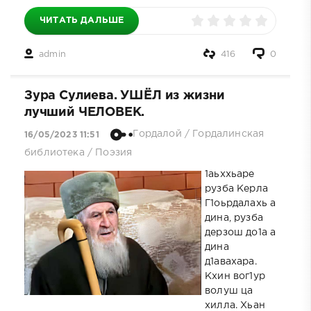
ЧИТАТЬ ДАЛЬШЕ
admin
416
0
Зура Сулиева. УШЁЛ из жизни
лучший ЧЕЛОВЕК.
Гордалой
/
Гордалинская
16/05/2023 11:51
библиотека
/
Поэзия
1аьххьаре
рузба Керла
Г1оьрдалахь а
дина, рузба
дерзош до1а а
дина
д1авахара.
Кхин вог1ур
волуш ца
хилла. Хьан