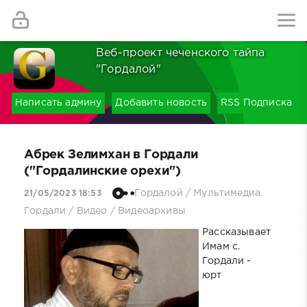
Найти
Веб-проект чеченского тайпа
"Гордалой"
Написать админу
Добавить новость
RSS Подписка
Абрек Зелимхан в Гордали
("Гордалинские орехи")
Гордалой
/
Мультимедиа.
21/05/2023 18:53
Гордали
/
Видео
/
Видеоархивы
Рассказывает
Имам с.
Гордали -
юрт