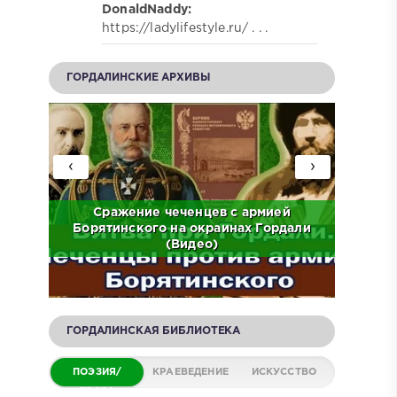
DonaldNaddy:
https://ladylifestyle.ru/ . . .
ГОРДАЛИНСКИЕ АРХИВЫ
‹
›
ов на
Сражение чеченцев с армией
ЧР.
Борятинского на окраинах Гордали
Встр
(Видео)
ГОРДАЛИНСКАЯ БИБЛИОТЕКА
ПОЭЗИЯ/
КРАЕВЕДЕНИЕ
ИСКУССТВО
ПРОЗА