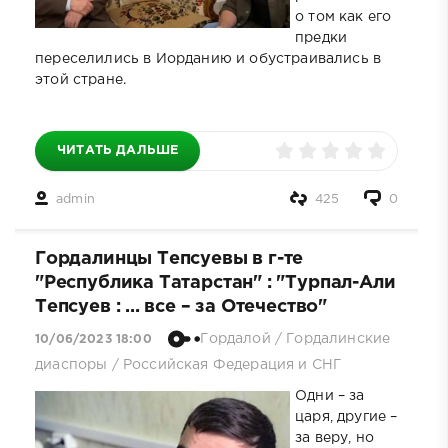
о том как его
предки
переселились в Иорданию и обустраивались в
этой стране.
ЧИТАТЬ ДАЛЬШЕ
admin
425
0
Гордалинцы Тепсуевы в г-те
"Республика Татарстан" : "Турпал-Али
Тепсуев : ... все – за Отечество"
Гордалой
/
Гордалинские
10/06/2023 18:00
диаспоры
/
Российская Федерация и СНГ
Одни – за
царя, другие –
за веру, но