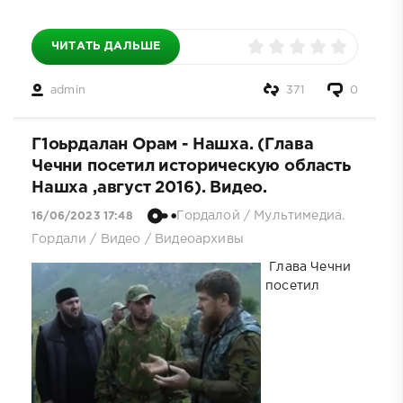
ЧИТАТЬ ДАЛЬШЕ
admin
371
0
Г1оьрдалан Орам - Нашха. (Глава
Чечни посетил историческую область
Нашха ,август 2016). Видео.
Гордалой
/
Мультимедиа.
16/06/2023 17:48
Гордали
/
Видео
/
Видеоархивы
Глава Чечни
посетил