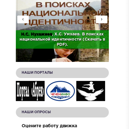
‹
›
Н.С.
Нухажиев
, Х.С. Умхаев. В поисках
Ад
о
национальной идентичности (Скачать в
Исто
.
PDF).
НАШИ ПОРТАЛЫ
НАШИ ОПРОСЫ
Оцените работу движка