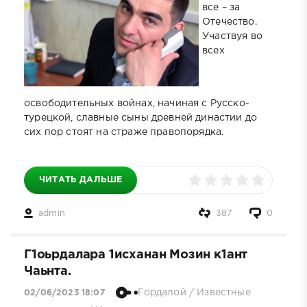
все – за
Отечество.
Участвуя во
всех
освободительных войнах, начиная с Русско-
турецкой, славные сыны древней династии до
сих пор стоят на страже правопорядка.
ЧИТАТЬ ДАЛЬШЕ
admin
387
0
Г1оьрдалара 1исханан Мозин к1ант
Чаьнта.
Гордалой
/
Известные
02/06/2023 18:07