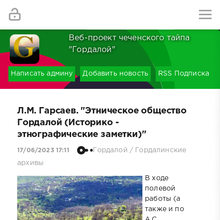
Найти
Веб-проект чеченского тайпа
"Гордалой"
Написать админу
Добавить новость
RSS Подписка
Л.М. Гарсаев. "Этническое общество
Гордалой (Историко -
этнографические заметки)"
Гордалой
/
Гордалинские
17/06/2023 17:11
архивы
В ходе
полевой
работы (а
также и по
А.С.