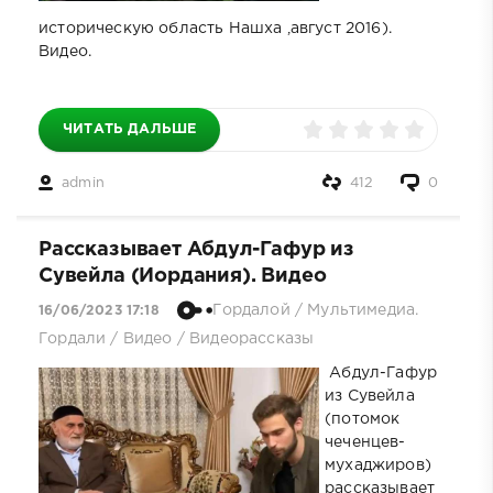
историческую область Нашха ,август 2016).
Видео.
ЧИТАТЬ ДАЛЬШЕ
admin
412
0
Рассказывает Абдул-Гафур из
Сувейла (Иордания). Видео
Гордалой
/
Мультимедиа.
16/06/2023 17:18
Гордали
/
Видео
/
Видеорассказы
Абдул-Гафур
из Сувейла
(потомок
чеченцев-
мухаджиров)
рассказывает