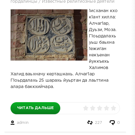
гордалинцы
/
Известные религиозные деятели
1исханан кхо
к1ант хилла:
Алчаг1ар,
Дуьзи, Моза.
Г1оьрдалахь
уьш баьхна
1ежиган
некъенан
йуккъехь
Халимов
Халид ваьхначу керташкахь. Алчаг1ар
Г1оьрдалахь 25 шарахь йуьртан да лаьттина
алара баккхийчара.
ЧИТАТЬ ДАЛЬШЕ
admin
227
0