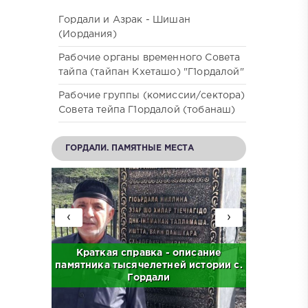
Гордали и Азрак - Шишан
(Иордания)
Рабочие органы временного Совета
тайпа (тайпан Кхеташо) "Г1ордалой"
Рабочие группы (комиссии/сектора)
Совета тейпа Г1ордалой (тобанаш)
ГОРДАЛИ. ПАМЯТНЫЕ МЕСТА
‹
›
с. Бас
Краткая справка - описание
Краткая
памятника тысячелетней истории с.
централ
Гордали