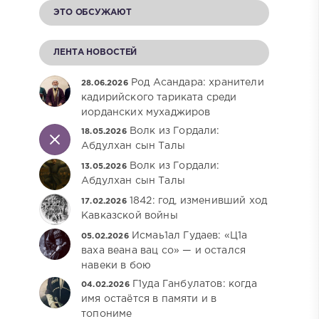
ЭТО ОБСУЖАЮТ
ЛЕНТА НОВОСТЕЙ
Род Асандара: хранители
28.06.2026
кадирийского тариката среди
иорданских мухаджиров
Волк из Гордали:
18.05.2026
Абдулхан сын Талы
Волк из Гордали:
13.05.2026
Абдулхан сын Талы
1842: год, изменивший ход
17.02.2026
Кавказской войны
Исмаь1ал Гудаев: «Ц1а
05.02.2026
ваха веана вац со» — и остался
навеки в бою
Г1уда Ганбулатов: когда
04.02.2026
имя остаётся в памяти и в
топониме