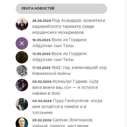
ЛЕНТА НОВОСТЕЙ
Род Асандара: хранители
28.06.2026
кадирийского тариката среди
иорданских мухаджиров
Волк из Гордали:
18.05.2026
Абдулхан сын Талы
Волк из Гордали:
13.05.2026
Абдулхан сын Талы
1842: год, изменивший ход
17.02.2026
Кавказской войны
Исмаь1ал Гудаев: «Ц1а
05.02.2026
ваха веана вац со» — и остался
навеки в бою
Г1уда Ганбулатов: когда
04.02.2026
имя остаётся в памяти и в
топониме
Салман Элипханов:
03.02.2026
учёный, педагог, наставник