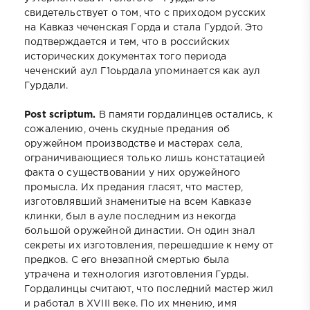
свидетельствует о том, что с приходом русских
на Кавказ чеченская Горда и стала Гурдой. Это
подтверждается и тем, что в российских
исторических документах того периода
чеченский аул Г1оьрдала упоминается как аул
Гурдали.
Post scriptum.
В памяти гордалинцев остались, к
сожалению, очень скудные предания об
оружейном производстве и мастерах села,
ограничивающиеся только лишь констатацией
факта о существовании у них оружейного
промысла. Их предания гласят, что мастер,
изготовлявший знаменитые на всем Кавказе
клинки, был в ауле последним из некогда
большой оружейной династии. Он один знал
секреты их изготовления, перешедшие к нему от
предков. С его внезапной смертью была
утрачена и технология изготовления Гурды.
Гордалинцы считают, что последний мастер жил
и работал в XVIII веке. По их мнению, имя