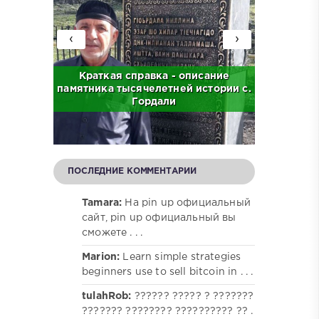
‹
›
с. Бас
Краткая справка - описание
Краткая
памятника тысячелетней истории с.
централ
Гордали
ПОСЛЕДНИЕ КОММЕНТАРИИ
Tamara:
На pin up официальный
сайт, pin up официальный вы
сможете . . .
Marion:
Learn simple strategies
beginners use to sell bitcoin in . . .
tulahRob:
?????? ????? ? ???????
??????? ???????? ?????????? ?? .