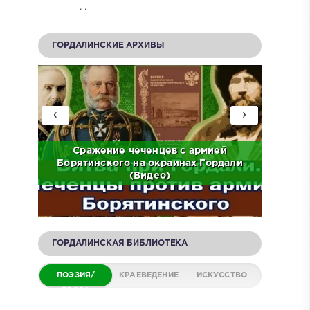
. .
ГОРДАЛИНСКИЕ АРХИВЫ
‹
›
ов на
Сражение чеченцев с армией
ЧР.
Борятинского на окраинах Гордали
Встр
(Видео)
ГОРДАЛИНСКАЯ БИБЛИОТЕКА
ПОЭЗИЯ/
КРАЕВЕДЕНИЕ
ИСКУССТВО
ПРОЗА