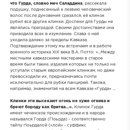
что Гурда, словно меч Саладдина
, рассекала
подушку, поднесенный к лезвию человеческий
волос после дуновения срезался, её клинок
рубил все другие клинки. Доспехи для Гурды не
являлись преградой. Своими достоинствами она
приводила всех в изумление. Слава о ней
уходила далеко за пределы Кавказа.
Подтверждение этому мы встречаем и в работе
военного историка XIX века В.А. Потто: «...Между
местными кавказскими мастерами в старое
время были такие, изделия которых не только не
уступали старым европейским клинкам, но даже
превосходили их, предназначаясь почти
исключительно для рубки панцирей. Такова,
например, знаменитая на всем Кавказе «Гурда» ...
Клинки эти высекают огонь не хуже огнива и
бреют бороду как бритва…».
Клинок Гурда
имеет чеченское происхождение и в народе
назывался Горда (Г1оьрда) - соответственно
тайпу г1оьрдалой («лой» - суффикс