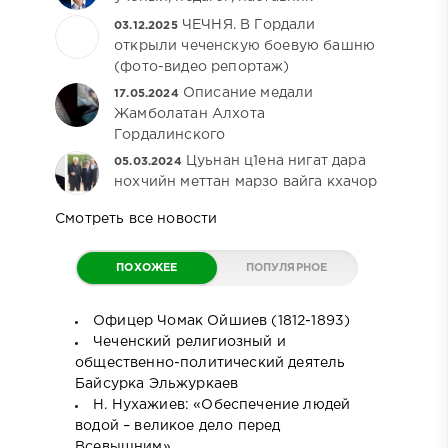
ЧЕЧНЯ. В Гордали
03.12.2025
открыли чеченскую боевую башню
(фото-видео репортаж)
Описание медали
17.05.2024
Жамболатан Алхота
Гордалинского
Цуьнан ц1ена нигат дара
05.03.2024
нохчийн меттан марзо вайга кхачор
Смотреть все новости
ПОХОЖЕЕ
ПОПУЛЯРНОЕ
Офицер Чомак Ойшиев (1812-1893)
Чеченский религиозный и
общественно-политический деятель
Байсурка Эльжуркаев
Н. Нухажиев: «Обеспечение людей
водой – великое дело перед
Всевышним»