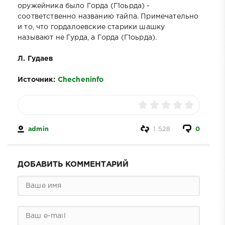
оружейника было Горда (Г1оьрда) -
соответственно названию тайпа. Примечательно
и то, что гордалоевские старики шашку
называют не Гурда, а Горда (Г1оьрда).
Л. Гудаев
Источник:
Checheninfo
admin
1 528
0
ДОБАВИТЬ КОММЕНТАРИЙ