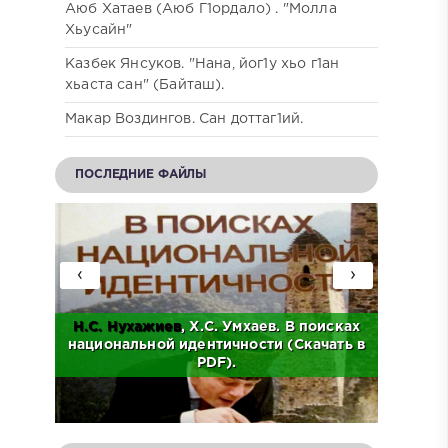
Аюб Хатаев (Аюб Г1ордало) . "Молла
Хьусайн"
Казбек Янсуков. "Нана, йог1у хьо г1ан
хьаста сан" (Байташ).
Макар Воздингов. Сан доттаг1ий.
ПОСЛЕДНИЕ ФАЙЛЫ
‹
›
Н.С.
Нухажиев
, Х.С. Умхаев. В поисках
Ад
о
национальной идентичности (Скачать в
Исто
.
PDF).