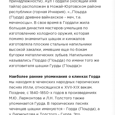
принадлежности). Аул Гордали (носящий имя
тайпа) расположен в Ножай-Юртовском районе
республики (горная Ичкерия). «...Г1оьрда
(Г1урда) древнее вайнахское - меч, т.е.
меченосцы». В свое время в Гордали жила
большая династия мастеров-умельцев по
изготовлению холодного оружия, которая
помимо знаменитых шашек и кинжалов
изготовляла плоские стальные напильники
высокой закалки, имевшие еще по бокам
бугорки металлических зубьев. Напильники
назывались Г1ордаз (Г1оьрда) по имени того же
изготовителя шашки Гурды (Г1оьрда)»
Наиболее ранние упоминания о клинках Горда
мы находим в чеченских народных героических
песнях Илли, относящихся к XVII-XIX векам.
Позднее, с 1840-1850-х годов в произведениях
М.Ю. Лермонтова и Л.Н. Толстого также
упоминается Гурда. В героических песнях
чеченцев шашки именуются - Горда (Г1оьрда), а
у Лермонтова и Толстого - Гурда. Это