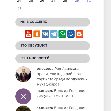
24
25
26
27
28
29
30
31
МЫ В СОЦСЕТЯХ
ЭТО ОБСУЖАЮТ
ЛЕНТА НОВОСТЕЙ
Род Асандара:
28.06.2026
хранители кадирийского
тариката среди иорданских
мухаджиров
Волк из Гордали:
18.05.2026
Абдулхан сын Талы
Волк из Гордали:
13.05.2026