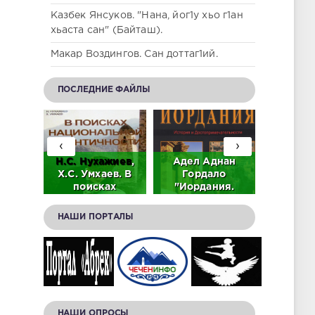
Казбек Янсуков. "Нана, йог1у хьо г1ан
хьаста сан" (Байташ).
Макар Воздингов. Сан доттаг1ий.
ПОСЛЕДНИЕ ФАЙЛЫ
‹
›
аев.
Н.С.
Нухажиев
,
Адел Аднан
Адиз Ас
тель
Х.С. Умхаев. В
Гордало
лабир
ьного
поисках
"Иордания.
памят
ского
национальной
История и
Дади-
идентичности
достопримечательности."
НАШИ ПОРТАЛЫ
(PDF).
(Скачать в PDF).
(скачать в PDF)
НАШИ ОПРОСЫ