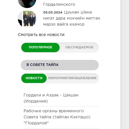
Гордалинского
Цуьнан ц1ена
05.03.2024
нигат дара нохчийн меттан
марзо вайга кхачор
Смотреть все новости
ПОПУЛЯРНОЕ
ОБСУЖДАЕМОЕ
В СОВЕТЕ ТАЙПА
НОВОСТИ
МЕРОПРИЯТИЯ
ОБЬЯВЛЕНИЯ
СОВЕТА
Гордали и Азрак - Шишан
(Иордания)
Рабочие органы временного
Совета тайпа (тайпан Кхеташо)
"Г1ордалой"