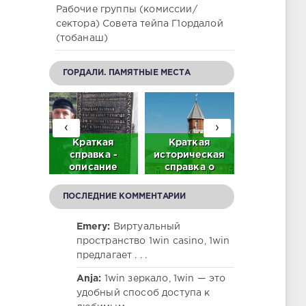
Рабочие группы (комиссии/
сектора) Совета тейпа Г1ордалой
(тобанаш)
ГОРДАЛИ. ПАМЯТНЫЕ МЕСТА
‹
›
братьев
Краткая
Краткая
Нам жить
р в с.
справка -
историческая
помнить
ордали
описание
справка о
(Мемориа
део)
памятника
центральной
честь
тысячелетней
мечети в с.
гордалинце
ПОСЛЕДНИЕ КОММЕНТАРИИ
истории с.
Гордали
участник
Гордали
Велико
Emery:
Виртуальный
Отечестве
пространство 1win casino, 1win
войны)
предлагает . . .
Anja:
1win зеркало, 1win — это
удобный способ доступа к