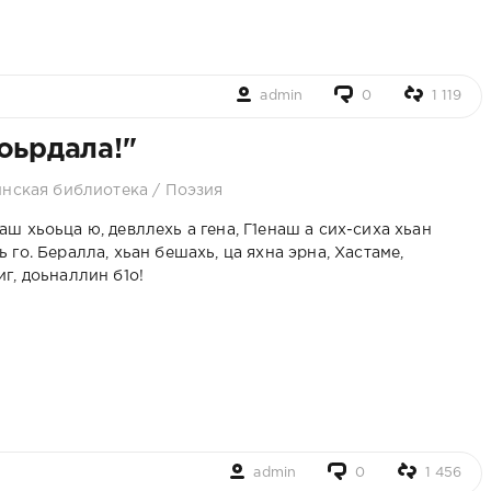
admin
0
1 119
оьрдала!"
инская библиотека
/
Поэзия
Баса-
Ведант1ера
Г1оьрдала - 1
Зиярат 
ш хьоьца ю, девллехь а гена, Г1енаш а сих-сиха хьан
оьрдалара
кешнаш
(Кешнаш.
Асанда
 го. Бералла, хьан бешахь, ца яхна эрна, Хастаме,
ха а, лаха
(Г1оьрдала)
Чарташ)
Бас Г
иг, доьналлин б1о!
ан йистера
(Ви
 гаражан
ехулара а
кешнаш
admin
0
1 456