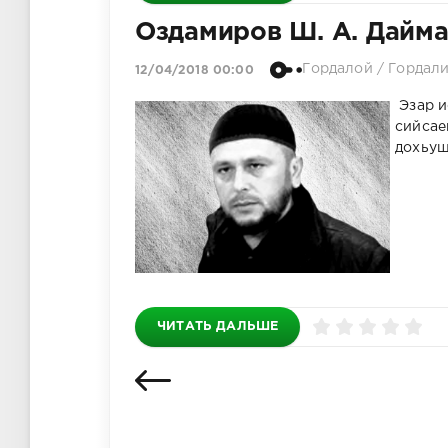
Оздамиров Ш. А. Дайма
Гордалой
/
Гордали
12/04/2018 00:00
Эзар и
сийсае
дохьуш
Абрек Зелим
в Гордали
("Гордалинс
орехи")
ЧИТАТЬ ДАЛЬШЕ