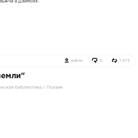
аьжча а Даймохк.
admin
0
1 473
земли"
инская библиотека
/
Поэзия