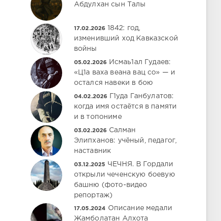
Абдулхан сын Талы
1842: год,
17.02.2026
изменивший ход Кавказской
войны
Исмаь1ал Гудаев:
05.02.2026
«Ц1а ваха веана вац со» — и
остался навеки в бою
Г1уда Ганбулатов:
04.02.2026
когда имя остаётся в памяти
и в топониме
Салман
03.02.2026
Элипханов: учёный, педагог,
наставник
ЧЕЧНЯ. В Гордали
03.12.2025
открыли чеченскую боевую
башню (фото-видео
репортаж)
Описание медали
17.05.2024
Жамболатан Алхота