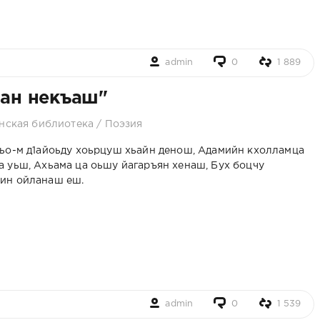
admin
0
1 889
ран некъаш"
нская библиотека
/
Поэзия
ьо-м д1айоьду хоьрцуш хьайн денош, Адамийн кхолламца
а уьш, Ахьама ца оьшу йагаръян хенаш, Бух боцчу
ин ойланаш еш.
admin
0
1 539