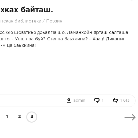
хках байташ.
нская библиотека
/
Поэзия
сс б1е шовзткъе доьалг1а шо. Ламанхойн ярташ салташа
ш го. - Уьш лаа буй? Стенна баьхкина? - Хаац! Диканиг
-м ца баьхкина!
хан
Абрек Зелимхан
Председатель
Архив. 19
в Г1ансолчу ("Как
Совета Алимов
Гордали.
кие
АБРЕК ушел от
ЧР Х-А.Кадыров о
Айдамиро
преследования в
богослове
сход
Г1АНСОЛЧУ").
Саламхане из
гордали
ВИДЕО
гордалинского с.
(ВИДЕ
admin
1
1 613
Хашти-Мохк
1
2
3