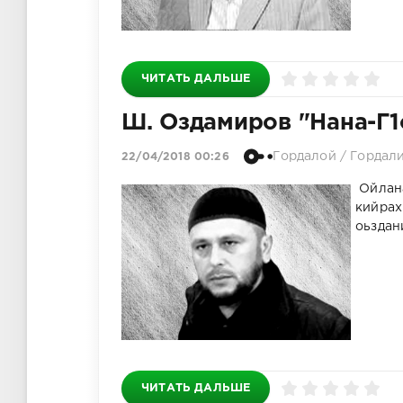
ЧИТАТЬ ДАЛЬШЕ
Ш. Оздамиров "Нана-Г1
Гордалой
/
Гордал
22/04/2018 00:26
Ойлана
Г1
кийрахь
лак
оьздан
эвл
а,
т1
ЧИТАТЬ ДАЛЬШЕ