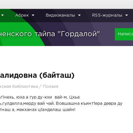
Абрек
Видеоканалы
RSS-журналы
ченского тайпа "Гордалой"
Написа
Халидовна (байташ)
нская библиотека
/
Поэзия
г1нехь, юха а гур ду-кхи вай-м, Цхьа
ь,гулделла,мерду вай чай. Вовшашна къинт1ера девра ду
егнаш а, мекханах ц1анделаш шайн!