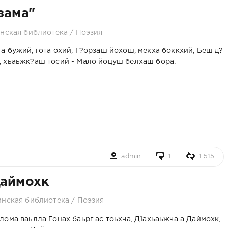
зама"
нская библиотека
/
Поэзия
 бужий, гота охий, Г?орзаш йохош, мекха боккхий, Беш д?
, хьаьжк?аш тосий - Мало йоцуш белхаш бора.
admin
1
1 515
Даймохк
инская библиотека
/
Поэзия
лома ваьлла Гонах баьрг ас тоьхча, Д1ахьаьжча а Даймохк,