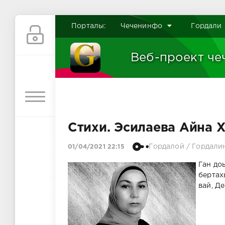
Порталы:
Чеченинфо
Гордали
Веб-проект че
Стихи. Эсилаева Айна 
Гордалой
/
Гордали
01/04/2021 22:15
Ган доь
бертах
вай, Д