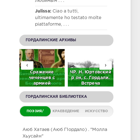
любимым . . .
Julissa:
Ciao a tutti,
ultimamente ho testato molte
piattaforme, . . .
ГОРДАЛИНСКИЕ АРХИВЫ
‹
›
92 г.
Сражение
ЧР. Н. Юртовский
Л.М. Г
 А.
чеченцев с
р он, с. Гордали.
"Этни
в на
армией
Встреча
обще
е
Борятинского на
выпускников 61 -
Горд
нцев
окраинах
71. 2023 г.
(Исто
ГОРДАЛИНСКАЯ БИБЛИОТЕКА
О)
Гордали (Видео)
(ВИДЕО)
этногра
заме
ПОЭЗИЯ/
КРАЕВЕДЕНИЕ
ИСКУССТВО
ПРОЗА
Аюб Хатаев (Аюб Г1ордало) . "Молла
Хьусайн"