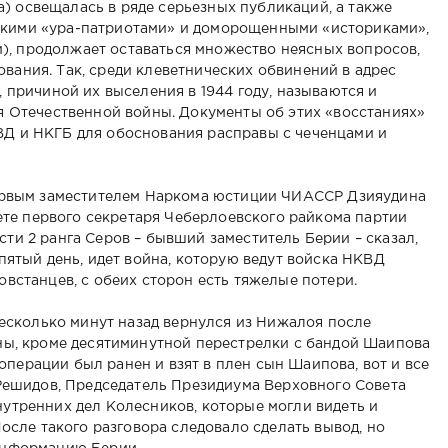
ма) освещалась в ряде серьезных публикаций, а также
всякими «ура-патриотами» и доморощенными «историками»,
ми), продолжает оставаться множество неясных вопросов,
ания. Так, среди клеветнических обвинений в адрес
 причиной их выселения в 1944 году, называются и
я Отечественной войны. Документы об этих «восстаниях»
Д и НКГБ для обоснования расправы с чеченцами и
первым заместителем Наркома юстиции ЧИАССР Дзияудина
нете первого секретаря Чеберлоевского райкома партии
ти 2 ранга Серов – бывший заместитель Берии – сказал,
пятый день, идет война, которую ведут войска НКВД
встанцев, с обеих сторон есть тяжелые потери.
несколько минут назад вернулся из Нижалоя после
ны, кроме десятиминутной перестрелки с бандой Шаипова
й операции был ранен и взят в плен сын Шаипова, вот и все
 Решидов, Председатель Президиума Верховного Совета
утренних дел Колесников, которые могли видеть и
После такого разговора следовало сделать вывод, но