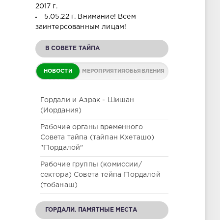
2017 г.
5.05.22 г. Внимание! Всем
заинтерсованным лицам!
В СОВЕТЕ ТАЙПА
НОВОСТИ
МЕРОПРИЯТИЯ
ОБЬЯВЛЕНИЯ
СОВЕТА
Гордали и Азрак - Шишан
(Иордания)
Рабочие органы временного
Совета тайпа (тайпан Кхеташо)
"Г1ордалой"
Рабочие группы (комиссии/
сектора) Совета тейпа Г1ордалой
(тобанаш)
ГОРДАЛИ. ПАМЯТНЫЕ МЕСТА