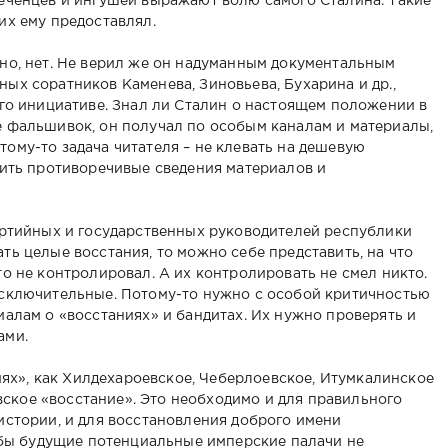
еченцев и ингушей выражают волю самого Сталина. Такие
их ему предоставлял.
но, нет. Не верил же он надуманным документальным
ых соратников Каменева, Зиновьева, Бухарина и др.,
хан
Абрек Зелимхан
Председатель
Архив. 19
его инициативе. Знал ли Сталин о настоящем положении в
в Г1ансолчу ("Как
Совета Алимов
Гордали.
 фальшивок, он получал по особым каналам и материалы,
кие
АБРЕК ушел от
ЧР Х-А.Кадыров о
Айдамиро
ому-то задача читателя – не клевать на дешевую
преследования в
богослове
сход
вить противоречивые сведения материалов и
Г1АНСОЛЧУ").
Саламхане из
гордали
ВИДЕО
гордалинского с.
(ВИДЕ
Хашти-Мохк
артийных и государственных руководителей республики
ь целые восстания, то можно себе представить, на что
о не контролировал. А их контролировать не смел никто.
исключительные. Потому-то нужно с особой критичностью
алам о «восстаниях» и бандитах. Их нужно проверять и
ами.
ниях», как Хилдехароевское, Чеберлоевское, Итумкалинское
евское «восстание». Это необходимо и для правильного
истории, и для восстановления доброго имени
тобы будущие потенциальные имперские палачи не