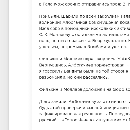
в Галанчож срочно отправились трое: В. И
Прибыли. Шарили по всем закоулкам Гала
волнений! Албогачиев без смущения доказ
Взяв себе в помощники нескольких активис
С. К. Моллаеву с остальными активистами
ночь, почти до рассвета. Безрезультатно. 
ущельем, погромыхал бомбами и улетел.
Филькин и Моллаев переглянулись. У Алб
Вернувшись, Албогачиев торжествовал: – 
я говорил? Бандиты были на той стороне 
разбомбили, но они рассеялись.
Филькин и Моллаев доложили на бюро все,
Дело замяли. Албогачиеву за это ничего 
будь этой проверки и смелой инициативы
зафиксировано как реальность. Последов
русский. – «Голос Чечено-Ингушетии» от 1