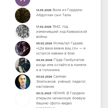
Волк из Гордали:
13.05.2026
Абдулхан сын Талы
1842: год,
17.02.2026
изменивший ход Кавказской
войны
Исмаь1ал Гудаев:
05.02.2026
«Ц1а ваха веана вац со» — и
остался навеки в бою
Г1уда Ганбулатов:
04.02.2026
когда имя остаётся в памяти
и в топониме
Салман
03.02.2026
Элипханов: учёный, педагог,
наставник
ЧЕЧНЯ. В Гордали
03.12.2025
открыли чеченскую боевую
башню (фото-видео