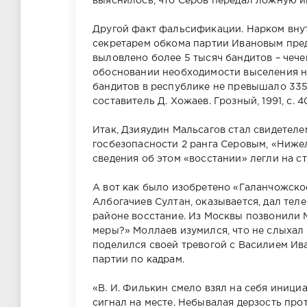
выяснилось, что Серов передал ложную 
Другой факт фальсификации. Нарком вну
секретарем обкома партии Ивановым пред
выловлено более 5 тысяч бандитов – чече
обосновании необходимости выселения н
бандитов в республике не превышало 335 
составитель Д. Хожаев. Грозный, 1991, с. 40
Итак, Дзияудин Мальсагов стал свидетел
госбезопасности 2 ранга Серовым, «Нижел
сведения об этом «восстании» легли на ст
А вот как было изобретено «Галанчожск
Албогачиев Султан, оказывается, дал тел
районе восстание. Из Москвы позвонили
меры?» Моллаев изумился, что не слыхал 
поделился своей тревогой с Василием И
партии по кадрам.
«В. И. Филькин смело взял на себя иници
сигнал на месте. Небывалая дерзость пр