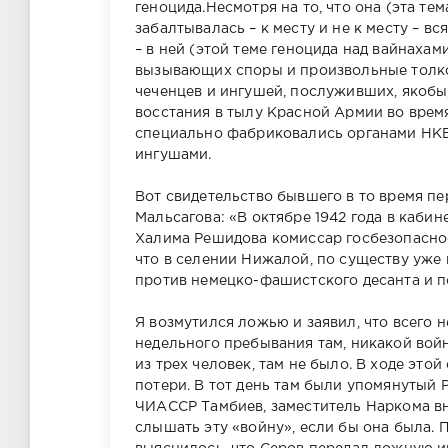
геноцида.Несмотря на то, что она (эта те
забалтывалась – к месту и не к месту – 
– в ней (этой теме геноцида над вайнаха
вызывающих споры и произвольные толков
чеченцев и ингушей, послуживших, якобы,
восстания в тылу Красной Армии во врем
специально фабриковались органами НКВ
ингушами.
Вот свидетельство бывшего в то время 
Мальсагова: «В октябре 1942 года в каби
Халима Решидова комиссар госбезопаснос
что в селении Нижалой, по существу уже 
против немецко-фашистского десанта и по
Я возмутился ложью и заявил, что всего 
недельного пребывания там, никакой вой
из трех человек, там не было. В ходе это
потери. В тот день там были упомянутый
ЧИАССР Тамбиев, заместитель Наркома вн
слышать эту «войну», если бы она была. 