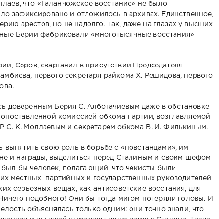
оллаев, что «Галанчожское восстание» не было
ыло зафиксировано и отложилось в архивах. Единственное,
серию арестов, но не надолго. Так, даже на глазах у высших
ные Берии фабриковали «многотысячные восстания»
Баса-
Ведант1ера
Г1оьрдала - 1
Зиярат 
оьрдалара
кешнаш
(Кешнаш.
Асанда
ха а, лаха
(Г1оьрдала)
Чарташ)
Бас Г
и, Серов, сварганил в присутствии Председателя
ан йистера
(Ви
 гаражан
мбиева, первого секретаря райкома X. Решидова, первого
ехулара а
ова.
кешнаш
ь доверенным Берия С. Албогачиевым даже в обстановке
копоставленной комиссией обкома партии, возглавляемой
С. К. Моллаевым и секретарем обкома В. И. Филькиным.
ь выпятить свою роль в борьбе с «повстанцами», им
ине и награды, выделиться перед Сталиным и своим шефом
м был бы человек, полагающий, что чекисты были
ших местных партийных и государственных руководителей
их серьезных вещах, как антисоветские восстания, для
Ничего подобного! Они бы тогда мигом потеряли головы. И
мелость объяснялась только одним: они точно знали, что