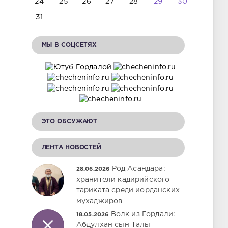
24
25
26
27
28
29
30
31
МЫ В СОЦСЕТЯХ
ЭТО ОБСУЖАЮТ
ЛЕНТА НОВОСТЕЙ
Род Асандара:
28.06.2026
хранители кадирийского
тариката среди иорданских
мухаджиров
Волк из Гордали:
18.05.2026
Абдулхан сын Талы