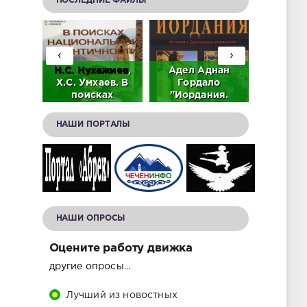
ПОСЛЕДНИЕ ФАЙЛЫ
‹
›
аев.
Н.С.
Нухажиев
,
Адел Аднан
Адиз Ас
тель
Х.С. Умхаев. В
Гордало
лабир
ьного
поисках
"Иордания.
памят
ского
национальной
История и
Дади-
идентичности
достопримечательности."
НАШИ ПОРТАЛЫ
(PDF).
(Скачать в PDF).
(скачать в PDF)
НАШИ ОПРОСЫ
Оцените работу движка
другие опросы...
Лучший из новостных