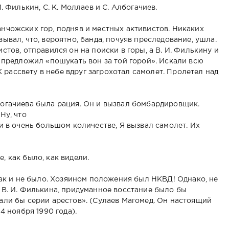
. Филькин, С. К. Моллаев и С. Албогачиев.
нчожских гор, подняв и местных активистов. Никаких
ывал, что, вероятно, банда, почуяв преследование, ушла.
тов, отправился он на поиски в горы, а В. И. Филькину и
 предложил «пошукать вон за той горой». Искали всю
К рассвету в небе вдруг загрохотал самолет. Пролетел над
огачиева была рация. Он и вызвал бомбардировщик.
Ну, что
и в очень большом количестве, Я вызвал самолет. Их
 как было, как видели.
так и не было. Хозяином положения был НКВД! Однако, не
 В. И. Филькина, придуманное восстание было бы
али бы серии арестов». (Сулаев Магомед. Он настоящий
4 ноября 1990 года).