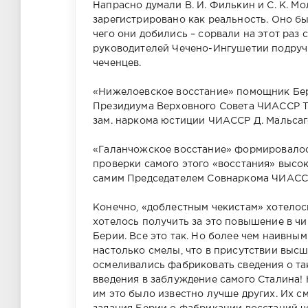
Напрасно думали В. И. Филькин и С. К. М
зарегистрировано как реальность. Оно б
чего они добились – сорвали на этот раз 
руководителей Чечено-Ингушетии подруч
чеченцев.
Г1
лак
«Нижелоевское восстание» помощник Бери
эвл
а,
Президиума Верховного Совета ЧИАССР Та
т1
зам. наркома юстиции ЧИАССР Д. Мальсаг
«Галанчожское восстание» формировалос
проверки самого этого «восстания» высо
самим Председателем Совнаркома ЧИАССР 
Конечно, «доблестным чекистам» хотелос
хотелось получить за это повышение в ч
Берии. Все это так. Но более чем наивны
настолько смелы, что в присутствии выс
осмеливались фабриковать сведения о так
введения в заблуждение самого Сталина! 
им это было известно лучше других. Их с