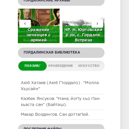
ГОРДАЛИНСКИЕ АРХИВЫ
‹
›
92 г.
Сражение
ЧР. Н. Юртовский
Л.М. Г
 А.
чеченцев с
р он, с. Гордали.
"Этни
в на
армией
Встреча
обще
е
Борятинского на
выпускников 61 -
Горд
нцев
окраинах
71. 2023 г.
(Исто
ГОРДАЛИНСКАЯ БИБЛИОТЕКА
О)
Гордали (Видео)
(ВИДЕО)
этногра
заме
ПОЭЗИЯ/
КРАЕВЕДЕНИЕ
ИСКУССТВО
ПРОЗА
Аюб Хатаев (Аюб Г1ордало) . "Молла
Хьусайн"
Казбек Янсуков. "Нана, йог1у хьо г1ан
хьаста сан" (Байташ).
Макар Воздингов. Сан доттаг1ий.