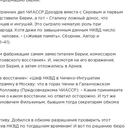
информацию Берии.
тренних дел ЧИАССР Дроздов вместе с Серовым и первым
ставили Берии, а тот – Сталину ложный донос, что
нцев и ингушей. Это сыграло немалую роль при
арода. Хотя даже по завышенным данным НКВД число
человек. – («Живая память». Сборник. Автор и
–41).
ем фабрикации самим заместителем Берии, комиссаром
оевского восстания». И, несмотря на его возражения,
ол Берия, а затем отложились в Архив.
ое восстание»: «Шеф НКВД в Чечено-Ингушетии
еграмму в Москву: что в горах Чечни в Галанчожском
 Моллаеву (Предсовнаркома ЧИАССР): – Какие принимаете
ни о каком восстании, но ответил осторожно. И тут же
вановичем Филькиным, бывшим тогда секретарем обкома
ативу. Добился в обкоме разрешения проверить этот
отив НКВД по тогдашним временам! И вот по решению бюро