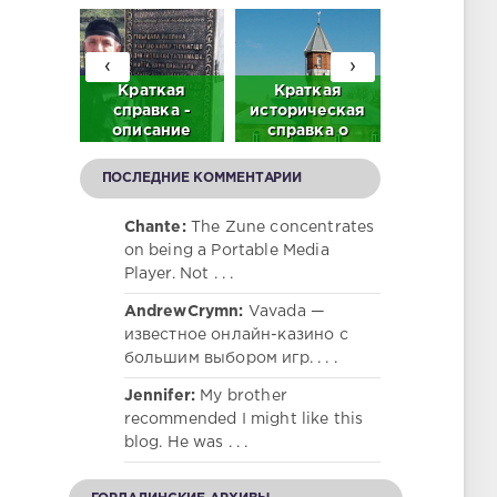
‹
›
братьев
Краткая
Краткая
Нам жить
р в с.
справка -
историческая
помнить
ордали
описание
справка о
(Мемориа
део)
памятника
центральной
честь
тысячелетней
мечети в с.
гордалинце
ПОСЛЕДНИЕ КОММЕНТАРИИ
истории с.
Гордали
участник
Гордали
Велико
Chante:
The Zune concentrates
Отечестве
on being a Portable Media
войны)
Player. Not . . .
AndrewCrymn:
Vavada —
известное онлайн-казино с
большим выбором игр. . . .
Jennifer:
My brother
recommended I might like this
blog. He was . . .