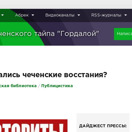
Абрек
Видеоканалы
RSS-журналы
ченского тайпа "Гордалой"
Написа
ались чеченские восстания?
ская библиотека
/
Публицистика
ДАЙДЖЕСТ ПРЕССЫ: