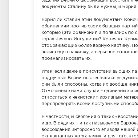
задания Берии о фабрикации восстаний ч
документы Сталину были нужны, и Берия 
Верил ли Сталин этим документам? Конеч
обвинениям против своих бывших партийн
Абрек Зелим
которые (эти обвинения и появились по 
в Гордали
горах Чечено-Ингушетии? Конечно. Кроме
("Гордалинс
отображающие более верную картину. Пот
орехи")
чекистскую наживку, а серьезно сопоста
проанализировать их.
Итак, если даже в присутствии высших п
подручные Берии не стеснялись выдумыват
они были способны, когда их вообще никт
Отмеченные нами случаи – единичные и 
относиться к чекистским архивным матери
перепроверять всеми доступными способ
В частности, и сведения о таких «восста
и др. В ряду их – и так называемое Барзо
воссоздания интересного эпизода нашей 
оклеветанных «органами», и для того, ч