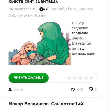
хьаста сан" (Байташ).
Гордалой
/
Гордалинская
01/08/2023 16:31
библиотека
/
Поэзия
Догучу
седарчех
тарделла
шераш,
Д1ауьду це
йетташ
дахарах вайн,
ЧИТАТЬ ДАЛЬШЕ
admin
445
2
Макар Воздингов. Сан доттаг1ий.