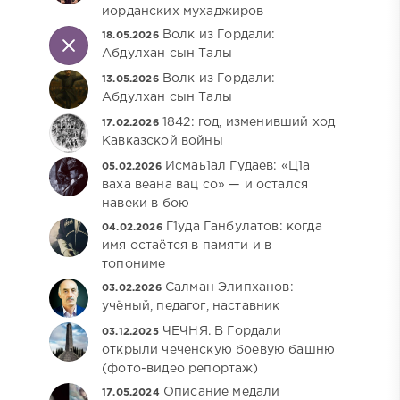
иорданских мухаджиров
Волк из Гордали:
18.05.2026
Абдулхан сын Талы
Волк из Гордали:
13.05.2026
Абдулхан сын Талы
1842: год, изменивший ход
17.02.2026
Кавказской войны
Исмаь1ал Гудаев: «Ц1а
05.02.2026
ваха веана вац со» — и остался
навеки в бою
Г1уда Ганбулатов: когда
04.02.2026
имя остаётся в памяти и в
топониме
Салман Элипханов:
03.02.2026
учёный, педагог, наставник
ЧЕЧНЯ. В Гордали
03.12.2025
открыли чеченскую боевую башню
(фото-видео репортаж)
Описание медали
17.05.2024