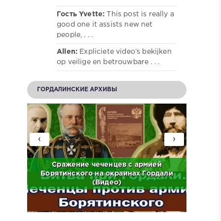
Гость Yvette:
This post is really a
good one it assists new net
people, . . .
Allen:
Expliciete video’s bekijken
op veilige en betrouwbare . . .
ГОРДАЛИНСКИЕ АРХИВЫ
‹
›
ов на
Сражение чеченцев с армией
ЧР.
Борятинского на окраинах Гордали
Встр
(Видео)