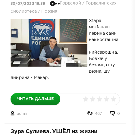
Гордалой
/
Гордалинская
30/07/2023 16:39
библиотека
/
Поэзия
Х1ара
мог1анаш
лерина сайн
накъосташна
-
нийсарошна.
Бовхачу
безамца шу
дезна, шу
лийрина - Макар.
ЧИТАТЬ ДАЛЬШЕ
admin
467
0
Зура Сулиева. УШЁЛ из жизни