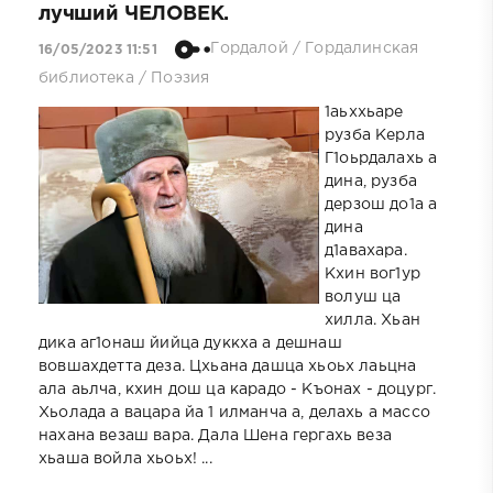
лучший ЧЕЛОВЕК.
Гордалой
/
Гордалинская
16/05/2023 11:51
библиотека
/
Поэзия
1аьххьаре
рузба Керла
Г1оьрдалахь а
дина, рузба
дерзош до1а а
дина
д1авахара.
Кхин вог1ур
волуш ца
хилла. Хьан
дика аг1онаш йийца дуккха а дешнаш
вовшахдетта деза. Цхьана дашца хьоьх лаьцна
ала аьлча, кхин дош ца карадо - Къонах - доцург.
Хьолада а вацара йа 1 илманча а, делахь а массо
нахана везаш вара. Дала Шена гергахь веза
хьаша войла хьоьх! ...