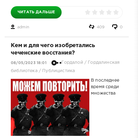
ЧИТАТЬ ДАЛЬШЕ
admin
409
0
Кем и для чего изобретались
чеченские восстания?
Гордалой
/
Гордалинская
08/05/2023 18:01
библиотека
/
Публицистика
В последнее
время среди
множества