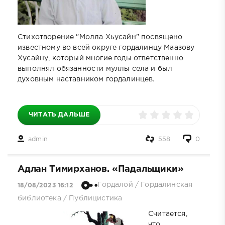
Стихотворение "Молла Хьусайн" посвящено
известному во всей округе гордалинцу Маазову
Хусайну, который многие годы ответственно
выполнял обязанности муллы села и был
духовным наставником гордалинцев.
ЧИТАТЬ ДАЛЬШЕ
admin
558
0
Адлан Тимирханов. «Падальщики»
Гордалой
/
Гордалинская
18/08/2023 16:12
библиотека
/
Публицистика
Считается,
что