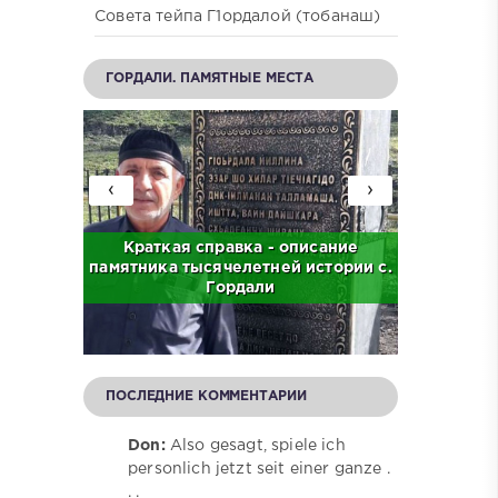
Совета тейпа Г1ордалой (тобанаш)
ГОРДАЛИ. ПАМЯТНЫЕ МЕСТА
‹
›
с. Бас
Краткая справка - описание
Краткая
памятника тысячелетней истории с.
централ
Гордали
ПОСЛЕДНИЕ КОММЕНТАРИИ
Don:
Also gesagt, spiele ich
personlich jetzt seit einer ganze .
. .