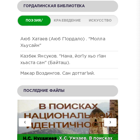
ГОРДАЛИНСКАЯ БИБЛИОТЕКА
ПОЭЗИЯ/
КРАЕВЕДЕНИЕ
ИСКУССТВО
ПРОЗА
Аюб Хатаев (Аюб Г1ордало) . "Молла
Хьусайн"
Казбек Янсуков. "Нана, йог1у хьо г1ан
хьаста сан" (Байташ).
Макар Воздингов. Сан доттаг1ий.
ПОСЛЕДНИЕ ФАЙЛЫ
‹
›
Н.С.
Нухажиев
, Х.С. Умхаев. В поисках
Ад