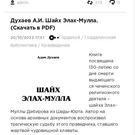
admin
379
0
Духаев А.И. Шайх Элах-Мулла.
(Скачать в PDF)
Гордалой
/
Гордалинская
20/10/2022 17:51
библиотека
/
Краеведение
Книга
посвящена
130-летию со
дня смерти
выдающего
ся чеченского
религиозного
деятеля –
шайха Элах-
Муллы Дебирова из Шеды-Юрта. Автор на
основе архивных документов воспроизвел
трагическую судьбу этого праведника, ставшего
жертвой чудовищной клеветы.