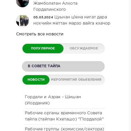
Жамболатан Алхота
Гордалинского
Цуьнан ц1ена нигат дара
05.03.2024
нохчийн меттан марзо вайга кхачор
Смотреть все новости
ПОПУЛЯРНОЕ
ОБСУЖДАЕМОЕ
В СОВЕТЕ ТАЙПА
НОВОСТИ
МЕРОПРИЯТИЯ
ОБЬЯВЛЕНИЯ
СОВЕТА
Гордали и Азрак - Шишан
(Иордания)
Рабочие органы временного Совета
тайпа (тайпан Кхеташо) "Г1ордалой"
Рабочие группы (комиссии/сектора)