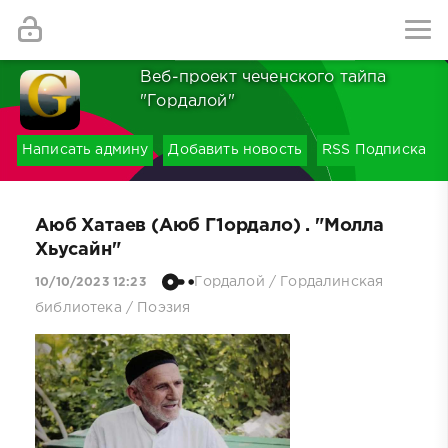
Найти
Веб-проект чеченского тайпа
"Гордалой"
Написать админу
Добавить новость
RSS Подписка
Аюб Хатаев (Аюб Г1ордало) . "Молла
Хьусайн"
Гордалой
/
Гордалинская
10/10/2023 12:23
библиотека
/
Поэзия