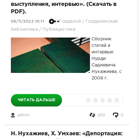
выступления, интервью». (Скачать в
PDF).
Гордалой
/
Гордалинская
08/11/2022 10:11
библиотека
/
Публицистика
Сборник
статей и
интервью
Нурди
Садиевича
Нухажиева, с
2006 г.
ЧИТАТЬ ДАЛЬШЕ
admin
430
0
Н. Нухажиев, Х. Умхаев: «Депортация: