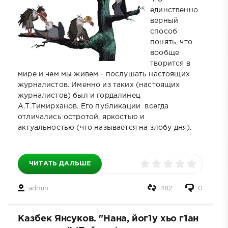
единственно
верный
способ
понять, что
вообще
творится в
мире и чем мы живем - послушать настоящих
журналистов. Именно из таких (настоящих
журналистов) был и гордалинец
А.Т.Тимирханов. Его публикации всегда
отличались остротой, яркостью и
актуальностью (что называется на злобу дня).
ЧИТАТЬ ДАЛЬШЕ
admin
482
0
Казбек Янсуков. "Нана, йог1у хьо г1ан