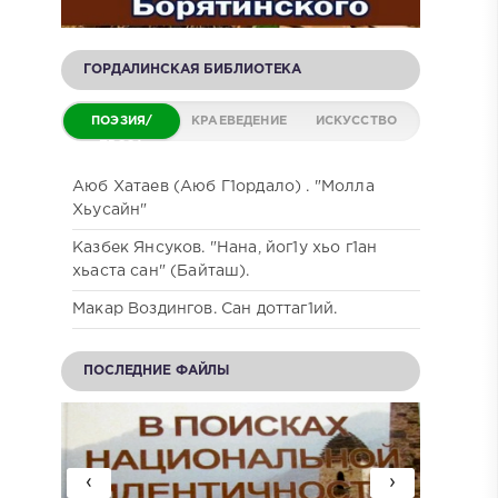
ГОРДАЛИНСКАЯ БИБЛИОТЕКА
ПОЭЗИЯ/
КРАЕВЕДЕНИЕ
ИСКУССТВО
ПРОЗА
Аюб Хатаев (Аюб Г1ордало) . "Молла
Хьусайн"
Казбек Янсуков. "Нана, йог1у хьо г1ан
хьаста сан" (Байташ).
Макар Воздингов. Сан доттаг1ий.
ПОСЛЕДНИЕ ФАЙЛЫ
‹
›