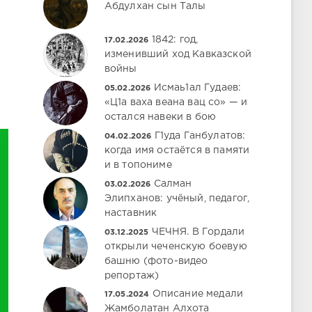
Абдулхан сын Талы
1842: год,
17.02.2026
изменивший ход Кавказской
войны
Исмаь1ал Гудаев:
05.02.2026
«Ц1а ваха веана вац со» — и
остался навеки в бою
Г1уда Ганбулатов:
04.02.2026
когда имя остаётся в памяти
и в топониме
Салман
03.02.2026
Элипханов: учёный, педагог,
наставник
ЧЕЧНЯ. В Гордали
03.12.2025
открыли чеченскую боевую
башню (фото-видео
репортаж)
Описание медали
17.05.2024
Жамболатан Алхота