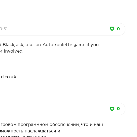
Гудаев Л.Р.
Адам Духаев.
У-А. Атк
"Абрек
Эпоха шайхов
Путеводи
Зелимхан: Факты
(PDF).
автомобил
и документы". 2-
туристиче
ое издание. 2017
маршрута 
0:51
0
г.
Юрт – Хой 
 Blackjack, plus an Auto roulette game if you
r involved.
ad.co.uk
0
игровом программном обеспечении, что и наш
озможность наслаждаться и