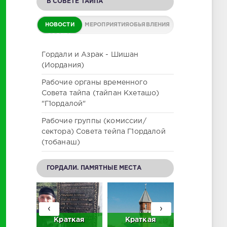
В СОВЕТЕ ТАЙПА
НОВОСТИ
МЕРОПРИЯТИЯ
ОБЬЯВЛЕНИЯ
СОВЕТА
Гордали и Азрак - Шишан
(Иордания)
Рабочие органы временного
Совета тайпа (тайпан Кхеташо)
"Г1ордалой"
Рабочие группы (комиссии/
сектора) Совета тейпа Г1ордалой
(тобанаш)
ГОРДАЛИ. ПАМЯТНЫЕ МЕСТА
‹
›
братьев
Краткая
Краткая
Нам жить