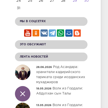
24
25
26
27
28
29
30
31
МЫ В СОЦСЕТЯХ
ЭТО ОБСУЖАЮТ
ЛЕНТА НОВОСТЕЙ
Род Асандара:
28.06.2026
хранители кадирийского
тариката среди иорданских
мухаджиров
Волк из Гордали:
18.05.2026
Абдулхан сын Талы
Волк из Гордали:
13.05.2026