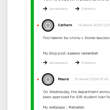
Абрек Зелим
в Гордали
Цитировать
Ответить
("Гордалинс
орехи")
Cathern
19 июня 2024 12:
Поставили бы слоты с более высокой
My blog post;
казино ramenbet
Цитировать
Ответить
Maura
19 июня 2024 19:43
On Wednesday, the department announ
been approved for IDR student loan for
My webpage ::
Reinaldo