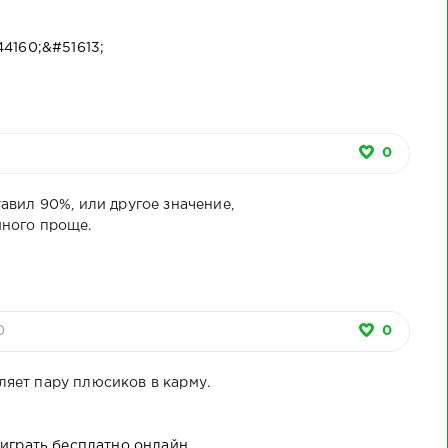
оьрдалара
кешнаш
(Кешнаш.
Асанда
ха а, лаха
(Г1оьрдала)
Чарташ)
Бас Г
ан йистера
(Ви
4160;&#51613;
 гаражан
ехулара а
кешнаш
0
авил 90%, или другое значение,
ного проще.
0
0
ляет пару плюсиков в карму.
 играть бесплатно онлайн