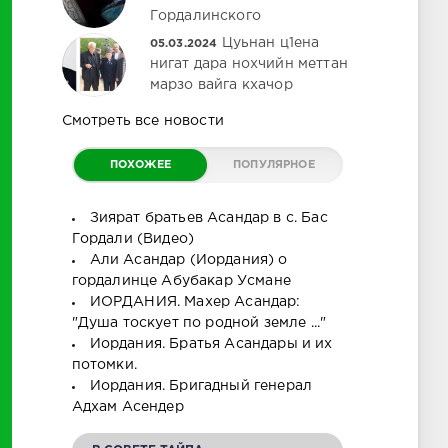
Гордалинского
Цуьнан ц1ена
05.03.2024
нигат дара нохчийн меттан
марзо вайга кхачор
Смотреть все новости
ПОХОЖЕЕ
ПОПУЛЯРНОЕ
Зиярат братьев Асандар в с. Бас
Гордали (Видео)
Али Асандар (Иордания) о
гордалинце Абубакар Усмане
ИОРДАНИЯ. Махер Асандар:
"Душа тоскует по родной земле ..."
Иордания. Братья Асандары и их
потомки.
Иордания. Бригадный генерал
Адхам Асендер