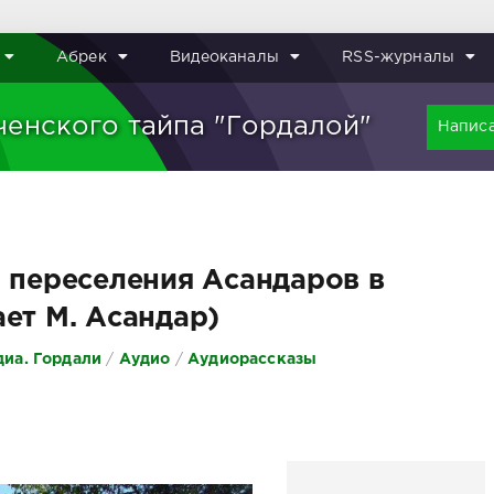
Абрек
Видеоканалы
RSS-журналы
ченского тайпа "Гордалой"
Написа
 переселения Асандаров в
ет М. Асандар)
иа. Гордали
/
Аудио
/
Аудиорассказы