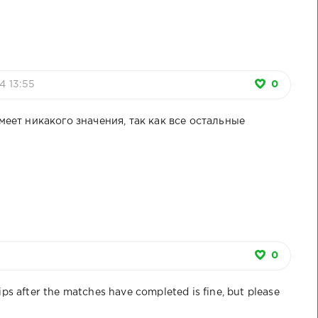
4 13:55
0
еет никакого значения, так как все остальные
0
ips after the matches have completed is fine, but please
Баса-
Ведант1ера
Г1оьрдала - 1
Зиярат 