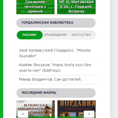
92 г.
Сражение
ЧР. Н. Юртовский
Л.М. Г
 А.
чеченцев с
р он, с. Гордали.
"Этни
в на
армией
Встреча
обще
е
Борятинского на
выпускников 61 -
Горд
нцев
окраинах
71. 2023 г.
(Исто
ГОРДАЛИНСКАЯ БИБЛИОТЕКА
О)
Гордали (Видео)
(ВИДЕО)
этногра
заме
ПОЭЗИЯ/
КРАЕВЕДЕНИЕ
ИСКУССТВО
ПРОЗА
Аюб Хатаев (Аюб Г1ордало) . "Молла
Хьусайн"
Казбек Янсуков. "Нана, йог1у хьо г1ан
хьаста сан" (Байташ).
Макар Воздингов. Сан доттаг1ий.
ПОСЛЕДНИЕ ФАЙЛЫ
‹
›