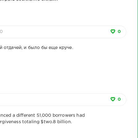
хан
Абрек Зелимхан
Председатель
Архив. 19
в Г1ансолчу ("Как
Совета Алимов
Гордали.
кие
АБРЕК ушел от
ЧР Х-А.Кадыров о
Айдамиро
преследования в
богослове
сход
Г1АНСОЛЧУ").
Саламхане из
гордали
ВИДЕО
гордалинского с.
(ВИДЕ
00
0
Хашти-Мохк
 отдачей, и было бы еще круче.
0
ced a different 51,000 borrowers had
giveness totaling $two.8 billion.