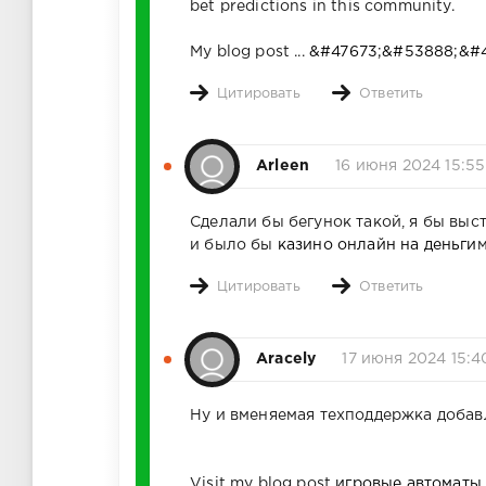
Г1
bet predictions in this community.
лак
эвл
My blog post ...
&#47673;&#53888;&#4
а,
т1
Цитировать
Ответить
Arleen
16 июня 2024 15:55
Сделали бы бегунок такой, я бы выст
и было бы
казино онлайн на деньги
м
Цитировать
Ответить
Aracely
17 июня 2024 15:4
Ну и вменяемая техподдержка добав
Visit my blog post
игровые автоматы