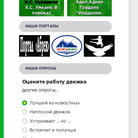
аев.
Н.С.
Нухажиев
,
Адел Аднан
Адиз Ас
тель
Х.С. Умхаев. В
Гордало
лабир
ьного
поисках
"Иордания.
памят
ского
национальной
История и
Дади-
идентичности
достопримечательности."
НАШИ ПОРТАЛЫ
(PDF).
(Скачать в PDF).
(скачать в PDF)
НАШИ ОПРОСЫ
Оцените работу движка
другие опросы...
Лучший из новостных
Неплохой движок
Устраивает ... но ...
Встречал и получше