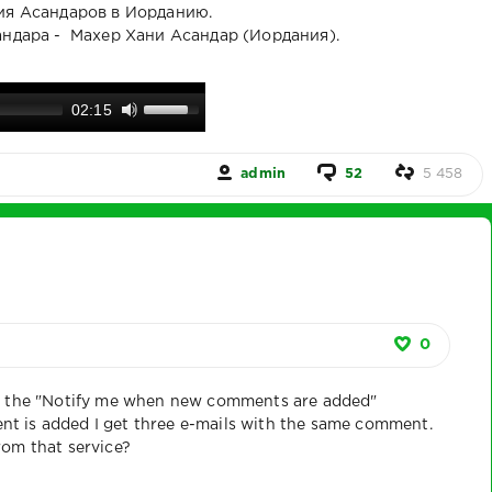
ия Асандаров в Иорданию.
ндара - Махер Хани Асандар (Иордания).
02:15
admin
52
5 458
0
ed the "Notify me when new comments are added"
 is added I get three e-mails with the same comment.
rom that service?