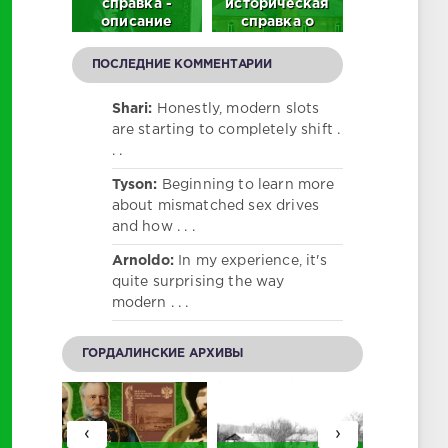
р в с.
справка -
историческая
помнить
ордали
описание
справка о
(Мемориа
део)
памятника
центральной
честь
тысячелетней
мечети в с.
гордалинце
ПОСЛЕДНИЕ КОММЕНТАРИИ
истории с.
Гордали
участник
Гордали
Велико
Shari:
Honestly, modern slots
Отечестве
are starting to completely shift .
войны)
. .
Tyson:
Beginning to learn more
about mismatched sex drives
and how . . .
Arnoldo:
In my experience, it's
quite surprising the way
modern . . .
ГОРДАЛИНСКИЕ АРХИВЫ
‹
›