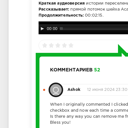
Краткая аудиоверсия
истории
переселен
Рассказывает:
прямой потомок шейха Аса
Продолжительность:
00:02:15.
00:00
КОММЕНТАРИЕВ
52
Ashok
12 июня 2024 23:30
When I originally commented I click
checkbox and now each time a comment
Is there any way you can remove me f
Bless you!