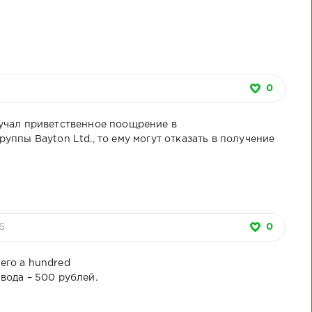
3
0
лучал приветственное поощрение в
руппы Bayton Ltd., то ему могут отказать в получение
6
0
его a hundred
вода – 500 рублей.