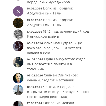
иорданских мухаджиров
Волк из Гордали:
18.05.2026
Абдулхан сын Талы
Волк из Гордали:
13.05.2026
Абдулхан сын Талы
1842: год, изменивший ход
17.02.2026
Кавказской войны
Исмаь1ал Гудаев: «Ц1а
05.02.2026
ваха веана вац со» — и остался
навеки в бою
Г1уда Ганбулатов: когда
04.02.2026
имя остаётся в памяти и в
топониме
Салман Элипханов:
03.02.2026
учёный, педагог, наставник
ЧЕЧНЯ. В Гордали
03.12.2025
открыли чеченскую боевую башню
(фото-видео репортаж)
Описание медали
17.05.2024