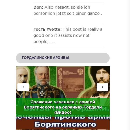
Don:
Also gesagt, spiele ich
personlich jetzt seit einer ganze .
. .
Гость Yvette:
This post is really a
good one it assists new net
people, . . .
ГОРДАЛИНСКИЕ АРХИВЫ
‹
›
ов на
Сражение чеченцев с армией
ЧР.
Борятинского на окраинах Гордали
Встр
(Видео)