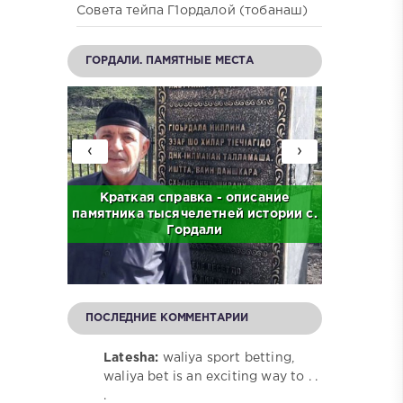
Совета тейпа Г1ордалой (тобанаш)
ГОРДАЛИ. ПАМЯТНЫЕ МЕСТА
‹
›
с. Бас
Краткая справка - описание
Краткая
памятника тысячелетней истории с.
централ
Гордали
ПОСЛЕДНИЕ КОММЕНТАРИИ
Latesha:
waliya sport betting,
waliya bet is an exciting way to . .
.