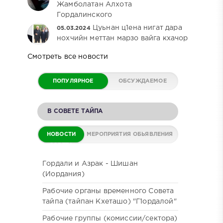
Жамболатан Алхота
Гордалинского
Цуьнан ц1ена нигат дара
05.03.2024
нохчийн меттан марзо вайга кхачор
Смотреть все новости
ПОПУЛЯРНОЕ
ОБСУЖДАЕМОЕ
В СОВЕТЕ ТАЙПА
НОВОСТИ
МЕРОПРИЯТИЯ
ОБЬЯВЛЕНИЯ
СОВЕТА
Гордали и Азрак - Шишан
(Иордания)
Рабочие органы временного Совета
тайпа (тайпан Кхеташо) "Г1ордалой"
Рабочие группы (комиссии/сектора)