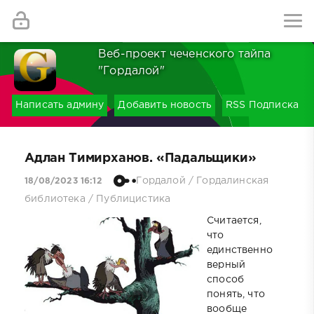
Найти
Веб-проект чеченского тайпа
"Гордалой"
Написать админу
Добавить новость
RSS Подписка
Адлан Тимирханов. «Падальщики»
Гордалой
/
Гордалинская
18/08/2023 16:12
библиотека
/
Публицистика
Считается,
что
единственно
верный
способ
понять, что
вообще