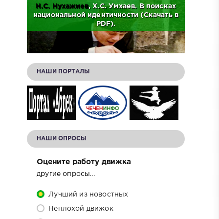
Н.С.
Нухажиев
, Х.С. Умхаев. В поисках
Ад
о
национальной идентичности (Скачать в
Исто
.
PDF).
НАШИ ПОРТАЛЫ
НАШИ ОПРОСЫ
Оцените работу движка
другие опросы...
Лучший из новостных
Неплохой движок