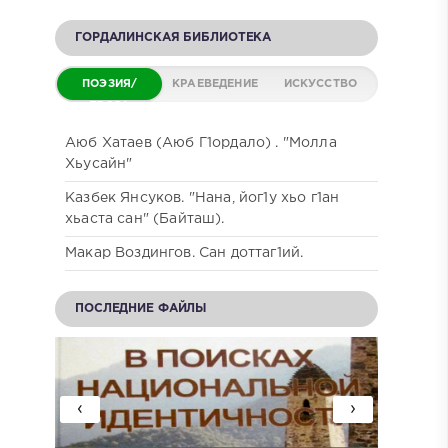
ГОРДАЛИНСКАЯ БИБЛИОТЕКА
ПОЭЗИЯ/
КРАЕВЕДЕНИЕ
ИСКУССТВО
ПРОЗА
Аюб Хатаев (Аюб Г1ордало) . "Молла
Хьусайн"
Казбек Янсуков. "Нана, йог1у хьо г1ан
хьаста сан" (Байташ).
Макар Воздингов. Сан доттаг1ий.
ПОСЛЕДНИЕ ФАЙЛЫ
‹
›