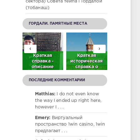
сектора) Совета тейпа Г1ордалой
(тобанаш)
ГОРДАЛИ. ПАМЯТНЫЕ МЕСТА
‹
›
братьев
Краткая
Краткая
Нам жить
р в с.
справка -
историческая
помнить
ордали
описание
справка о
(Мемориа
део)
памятника
центральной
честь
тысячелетней
мечети в с.
гордалинце
ПОСЛЕДНИЕ КОММЕНТАРИИ
истории с.
Гордали
участник
Гордали
Велико
Matthias:
I do not even know
Отечестве
the way I ended up right here,
войны)
however I . . .
Emery:
Виртуальный
пространство 1win casino, 1win
предлагает . . .