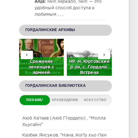
Anja:
1win зеркало, 1win — это
удобный способ доступа к
любимым . . .
ГОРДАЛИНСКИЕ АРХИВЫ
‹
›
92 г.
Сражение
ЧР. Н. Юртовский
Л.М. Г
 А.
чеченцев с
р он, с. Гордали.
"Этни
в на
армией
Встреча
обще
е
Борятинского на
выпускников 61 -
Горд
нцев
окраинах
71. 2023 г.
(Исто
ГОРДАЛИНСКАЯ БИБЛИОТЕКА
О)
Гордали (Видео)
(ВИДЕО)
этногра
заме
ПОЭЗИЯ/
КРАЕВЕДЕНИЕ
ИСКУССТВО
ПРОЗА
Аюб Хатаев (Аюб Г1ордало) . "Молла
Хьусайн"
Казбек Янсуков. "Нана, йог1у хьо г1ан