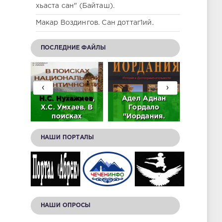
хьаста сан" (Байташ).
Макар Воздингов. Сан доттаг1ий.
ПОСЛЕДНИЕ ФАЙЛЫ
‹
›
аев.
Н.С.
Нухажиев
,
Адел Аднан
Адиз Ас
тель
Х.С. Умхаев. В
Гордало
лабир
ьного
поисках
"Иордания.
памят
ского
национальной
История и
Дади-
идентичности
достопримечательности."
НАШИ ПОРТАЛЫ
(PDF).
(Скачать в PDF).
(скачать в PDF)
НАШИ ОПРОСЫ