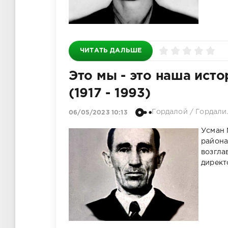
ЧИТАТЬ ДАЛЬШЕ
Это мы - это наша ист
(1917 - 1993)
Гордалой
/
Гордали
06/05/2023 10:13
Усман 
района
возгла
директ