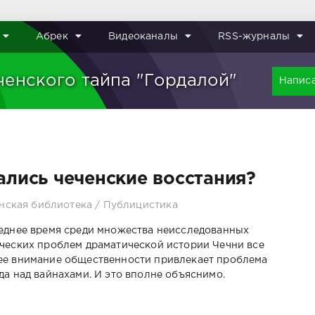
Абрек
Видеоканалы
RSS-журналы
ченского тайпа "Гордалой"
Написа
ались чеченские восстания?
нская библиотека
/
Публицистика
еднее время среди множества неисследованных
ческих проблем драматической истории Чечни все
е внимание общественности привлекает проблема
да над вайнахами. И это вполне объяснимо.