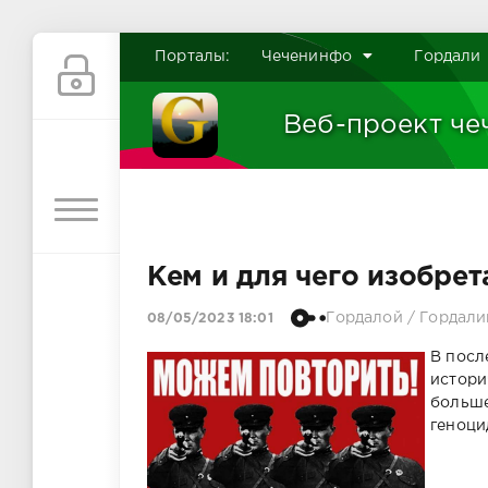
Порталы:
Чеченинфо
Гордали
Веб-проект че
Кем и для чего изобрет
Гордалой
/
Гордали
08/05/2023 18:01
В посл
истори
больше
геноци