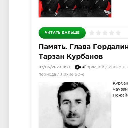
ЧИТАТЬ ДАЛЬШЕ
Память. Глава Гордали
Тарзан Курбанов
Гордалой
/
Известн
07/05/2023 11:21
периода
/
Лихие 90-е
Курбан
Чаувай
Ножай-