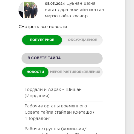
Цуьнан ц1ена
05.03.2024
нигат дара нохчийн меттан
марзо вайга кхачор
Смотреть все новости
ПОПУЛЯРНОЕ
ОБСУЖДАЕМОЕ
В СОВЕТЕ ТАЙПА
НОВОСТИ
МЕРОПРИЯТИЯ
ОБЬЯВЛЕНИЯ
СОВЕТА
Гордали и Азрак - Шишан
(Иордания)
Рабочие органы временного
Совета тайпа (тайпан Кхеташо)
"Г1ордалой"
Рабочие группы (комиссии/