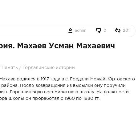
admin
0
201
ория. Махаев Усман Махаевич
. Память
/
Гордалинские истории
Махаев родился в 1917 году в с. Гордали Ножай-Юртовского
 района. После возвращения из высылки ему поручили
вить Гордалинскую восьмилетнюю школу. На должности
ора школы он проработал с 1960 по 1980 гг.