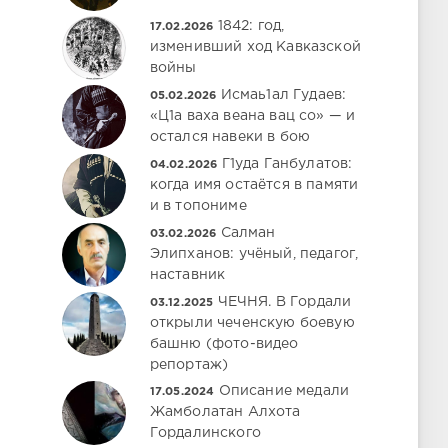
1842: год,
17.02.2026
изменивший ход Кавказской
войны
Исмаь1ал Гудаев:
05.02.2026
«Ц1а ваха веана вац со» — и
остался навеки в бою
Г1уда Ганбулатов:
04.02.2026
когда имя остаётся в памяти
и в топониме
Салман
03.02.2026
Элипханов: учёный, педагог,
наставник
ЧЕЧНЯ. В Гордали
03.12.2025
открыли чеченскую боевую
башню (фото-видео
репортаж)
Описание медали
17.05.2024
Жамболатан Алхота
Гордалинского