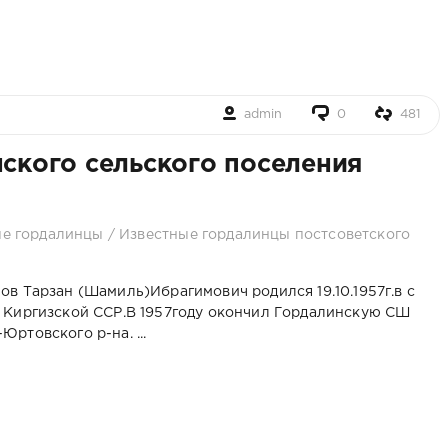
admin
0
481
нского сельского поселения
ые гордалинцы
/
Известные гордалинцы постсоветского
ов Тарзан (Шамиль)Ибрагимович родился 19.10.1957г.в с
 Киргизской ССР.В 1957году окончил Гордалинскую СШ
Юртовского р-на. ...