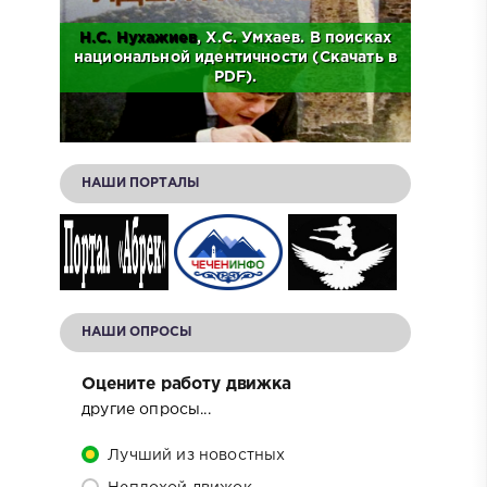
Н.С.
Нухажиев
, Х.С. Умхаев. В поисках
Ад
о
национальной идентичности (Скачать в
Исто
.
PDF).
НАШИ ПОРТАЛЫ
НАШИ ОПРОСЫ
Оцените работу движка
другие опросы...
Лучший из новостных