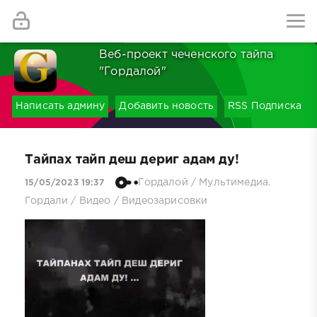
Найти
Веб-проект чеченского тайпа
"Гордалой"
Написать админу
Добавить новость
RSS Подписка
Тайпах тайп деш дериг адам ду!
Гордалой
/
Мультимедиа.
15/05/2023 19:37
Гордали
/
Видео
/
Видеозарисовки