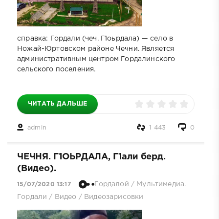
справка: Гордали (чеч. Г1оьрдала) — село в
Ножай-Юртовском районе Чечни. Является
административным центром Гордалинского
сельского поселения.
ЧИТАТЬ ДАЛЬШЕ
admin
1 443
0
ЧЕЧНЯ. Г1ОЬРДАЛА, Г1али берд.
(Видео).
Гордалой
/
Мультимедиа.
15/07/2020 13:17
Гордали
/
Видео
/
Видеозарисовки