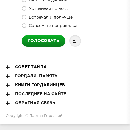
Неплохой движок
Устраивает ... но ...
Встречал и получше
Совсем не понравился
ГОЛОСОВАТЬ
СОВЕТ ТАЙПА
ГОРДАЛИ. ПАМЯТЬ
КНИГИ ГОРДАЛИНЦЕВ
ПОСЛЕДНЕЕ НА САЙТЕ
ОБРАТНАЯ СВЯЗЬ
Copyright ©
Портал Гордалой