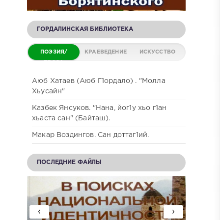
ГОРДАЛИНСКАЯ БИБЛИОТЕКА
ПОЭЗИЯ/
КРАЕВЕДЕНИЕ
ИСКУССТВО
ПРОЗА
Аюб Хатаев (Аюб Г1ордало) . "Молла
Хьусайн"
Казбек Янсуков. "Нана, йог1у хьо г1ан
хьаста сан" (Байташ).
Макар Воздингов. Сан доттаг1ий.
ПОСЛЕДНИЕ ФАЙЛЫ
‹
›