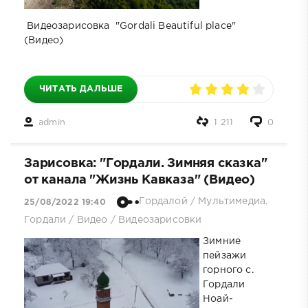
Видеозарисовка "Gordali Beautiful place"
(Видео)
ЧИТАТЬ ДАЛЬШЕ
admin
1 211
0
Зарисовка: "Гордали. Зимняя сказка"
от канала "Жизнь Кавказа" (Видео)
Гордалой
/
Мультимедиа.
25/08/2022 19:40
Гордали
/
Видео
/
Видеозарисовки
Зимние
пейзажи
горного с.
Гордали
Ноай-