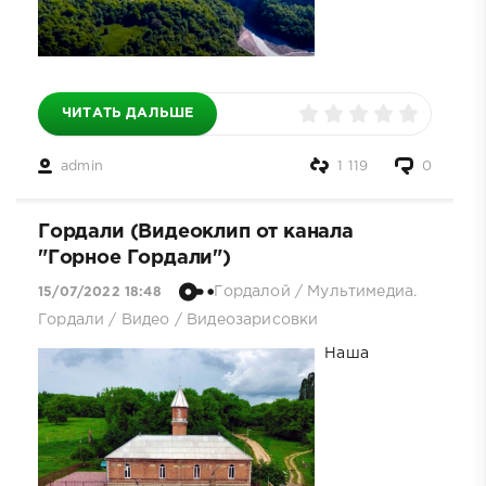
ЧИТАТЬ ДАЛЬШЕ
admin
1 119
0
Гордали (Видеоклип от канала
"Горное Гордали")
Гордалой
/
Мультимедиа.
15/07/2022 18:48
Гордали
/
Видео
/
Видеозарисовки
Наша