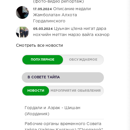
(фото-видео репортаж)
Описание медали
17.05.2024
Жамболатан Алхота
Гордалинского
Цуьнан ц1ена нигат дара
05.03.2024
нохчийн меттан марзо вайга кхачор
Смотреть все новости
ПОПУЛЯРНОЕ
ОБСУЖДАЕМОЕ
В СОВЕТЕ ТАЙПА
НОВОСТИ
МЕРОПРИЯТИЯ
ОБЬЯВЛЕНИЯ
СОВЕТА
Гордали и Азрак - Шишан
(Иордания)
Рабочие органы временного Совета
тайпа (тайпан Кхеташо) "Г1ордалой"