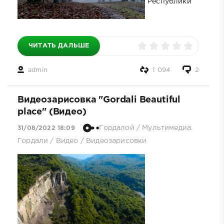
Республики
ЧИТАТЬ ДАЛЬШЕ
admin
1 094
2
Видеозарисовка "Gordali Beautiful
place" (Видео)
Гордалой
/
Мультимедиа.
31/08/2022 18:09
Гордали
/
Видео
/
Видеозарисовки