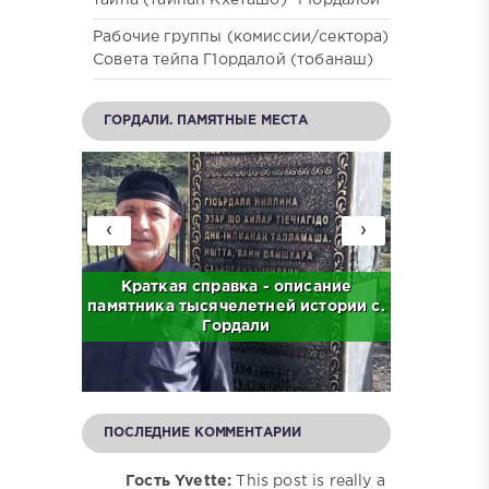
Рабочие группы (комиссии/сектора)
Совета тейпа Г1ордалой (тобанаш)
ГОРДАЛИ. ПАМЯТНЫЕ МЕСТА
‹
›
с. Бас
Краткая справка - описание
Краткая
памятника тысячелетней истории с.
централ
Гордали
ПОСЛЕДНИЕ КОММЕНТАРИИ
Гость Yvette:
This post is really a