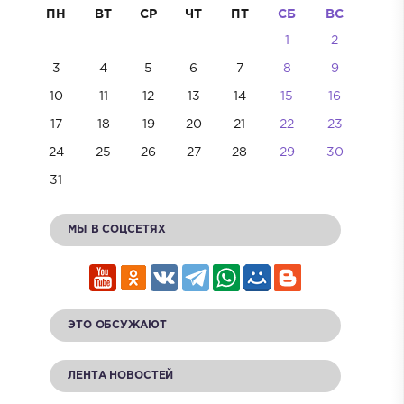
ПН
ВТ
СР
ЧТ
ПТ
СБ
ВС
1
2
3
4
5
6
7
8
9
10
11
12
13
14
15
16
17
18
19
20
21
22
23
24
25
26
27
28
29
30
31
МЫ В СОЦСЕТЯХ
ЭТО ОБСУЖАЮТ
ЛЕНТА НОВОСТЕЙ