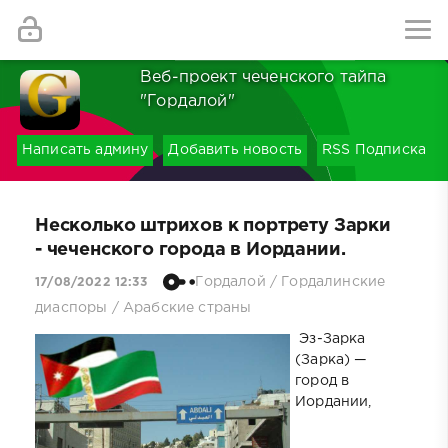
Найти
Веб-проект чеченского тайпа
"Гордалой"
Написать админу
Добавить новость
RSS Подписка
Несколько штрихов к портрету Зарки
- чеченского города в Иордании.
Гордалой
/
Гордалинские
17/08/2022 12:33
диаспоры
/
Арабские страны
Эз-Зарка
(Зарка) —
город в
Иордании,