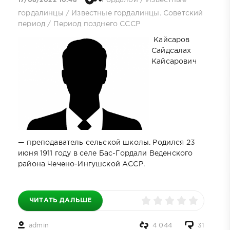
17/08/2022 10:48
гордалинцы
/
Известные гордалинцы. Советский
период
/
Период позднего СССР
Кайсаров
Сайдсалах
Кайсарович
— преподаватель сельской школы. Родился 23
июня 1911 году в селе Бас-Гордали Веденского
района Чечено-Ингушской АССР.
ЧИТАТЬ ДАЛЬШЕ
admin
4 044
31