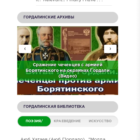
ГОРДАЛИНСКИЕ АРХИВЫ
‹
›
ов на
Сражение чеченцев с армией
ЧР.
Борятинского на окраинах Гордали
Встр
(Видео)
ГОРДАЛИНСКАЯ БИБЛИОТЕКА
ПОЭЗИЯ/
КРАЕВЕДЕНИЕ
ИСКУССТВО
ПРОЗА
Аюб Хатаев (Аюб Г1ордало) . "Молла