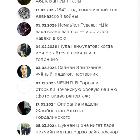
Абдулхан сын Талы
1842: год, изменивший ход
17.02.2026
Кавказской войны
Исмаь1ал Гудаев: «Ц1а
05.02.2026
ваха веана вац со» — и остался
навеки в бою
Г1уда Ганбулатов: когда
04.02.2026
имя остаётся в памяти и в
топониме
Салман Элипханов:
03.02.2026
учёный, педагог, наставник
ЧЕЧНЯ. В Гордали
03.12.2025
открыли чеченскую боевую башню
(фото-видео репортаж)
Описание медали
17.05.2024
Жамболатан Алхота
Гордалинского
Цуьнан ц1ена нигат дара
05.03.2024
нохчийн меттан марзо вайга кхачор