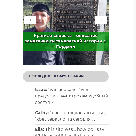
‹
›
с. Бас
Краткая справка - описание
Краткая
памятника тысячелетней истории с.
централ
Гордали
ПОСЛЕДНИЕ КОММЕНТАРИИ
Issac:
1win зеркало, 1win
предоставляет игрокам удобный
доступ к . . .
Cathy:
1xbet официальный сайт,
1xbet зеркало на сегодня . . .
Ella:
This site was... how do I say
it? Relevant!! Finally I have . . .