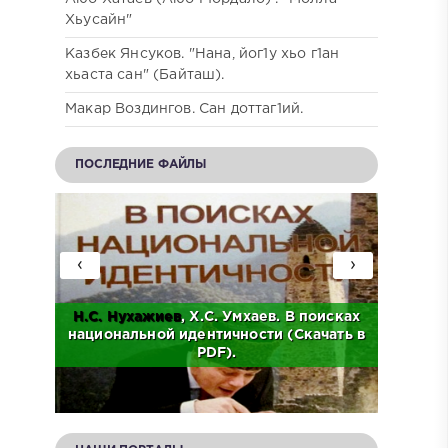
Хьусайн"
Казбек Янсуков. "Нана, йог1у хьо г1ан
хьаста сан" (Байташ).
Макар Воздингов. Сан доттаг1ий.
ПОСЛЕДНИЕ ФАЙЛЫ
‹
›
Н.С.
Нухажиев
, Х.С. Умхаев. В поисках
Ад
о
национальной идентичности (Скачать в
Исто
.
PDF).