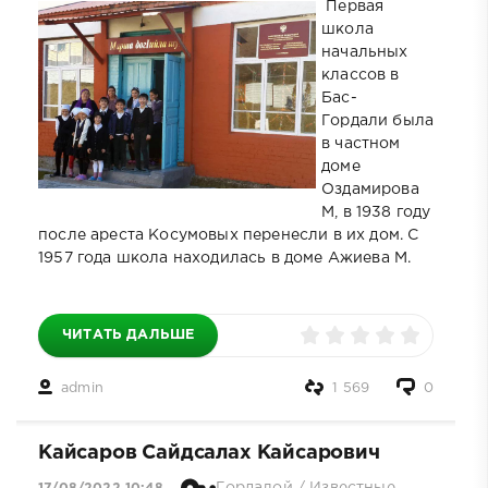
Первая
школа
начальных
классов в
Бас-
Гордали была
в частном
доме
Оздамирова
М, в 1938 году
после ареста Косумовых перенесли в их дом. С
1957 года школа находилась в доме Ажиева М.
ЧИТАТЬ ДАЛЬШЕ
admin
1 569
0
Кайсаров Сайдсалах Кайсарович
Гордалой
/
Известные