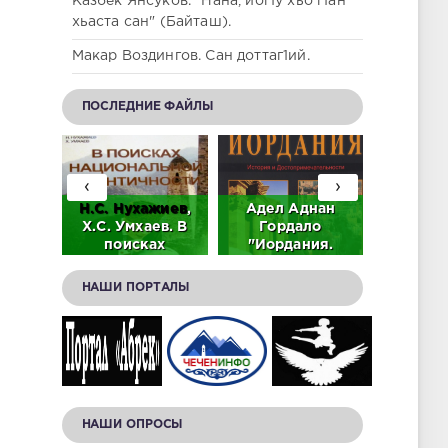
Казбек Янсуков. "Нана, йог1у хьо г1ан
хьаста сан" (Байташ).
Макар Воздингов. Сан доттаг1ий.
ПОСЛЕДНИЕ ФАЙЛЫ
‹
›
аев.
Н.С.
Нухажиев
,
Адел Аднан
Адиз Ас
тель
Х.С. Умхаев. В
Гордало
лабир
ьного
поисках
"Иордания.
памят
ского
национальной
История и
Дади-
идентичности
достопримечательности."
НАШИ ПОРТАЛЫ
(PDF).
(Скачать в PDF).
(скачать в PDF)
НАШИ ОПРОСЫ