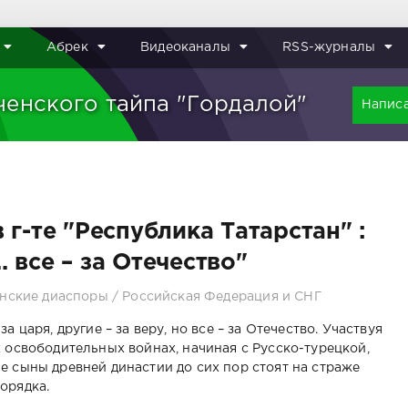
Абрек
Видеоканалы
RSS-журналы
ченского тайпа "Гордалой"
Написа
г-те "Республика Татарстан" :
. все – за Отечество"
нские диаспоры
/
Российская Федерация и СНГ
за царя, другие – за веру, но все – за Отечество. Участвуя
х освободительных войнах, начиная с Русско-турецкой,
е сыны древней династии до сих пор стоят на страже
орядка.