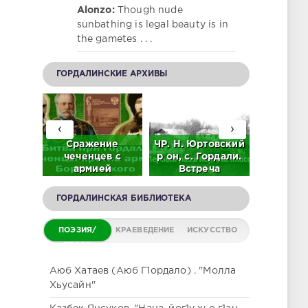
Alonzo:
Though nude
sunbathing is legal beauty is in
the gametes . . .
ГОРДАЛИНСКИЕ АРХИВЫ
‹
›
92 г.
Сражение
ЧР. Н. Юртовский
Л.М. Г
 А.
чеченцев с
р он, с. Гордали.
"Этни
в на
армией
Встреча
обще
е
Борятинского на
выпускников 61 -
Горд
нцев
окраинах
71. 2023 г.
(Исто
ГОРДАЛИНСКАЯ БИБЛИОТЕКА
О)
Гордали (Видео)
(ВИДЕО)
этногра
заме
ПОЭЗИЯ/
КРАЕВЕДЕНИЕ
ИСКУССТВО
ПРОЗА
Аюб Хатаев (Аюб Г1ордало) . "Молла
Хьусайн"