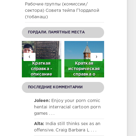
Рабочие группы (комиссии/
сектора) Совета тейпа Г1ордалой
(тобанаш)
ГОРДАЛИ. ПАМЯТНЫЕ МЕСТА
‹
›
братьев
Краткая
Краткая
Нам жить
р в с.
справка -
историческая
помнить
ордали
описание
справка о
(Мемориа
део)
памятника
центральной
честь
тысячелетней
мечети в с.
гордалинце
ПОСЛЕДНИЕ КОММЕНТАРИИ
истории с.
Гордали
участник
Гордали
Велико
Joleen:
Enjoy your porn comic
Отечестве
hentai interracial cartoon porn
войны)
games . . .
Alta:
India still thinks sex as an
offensive. Craig Barbara L . . .