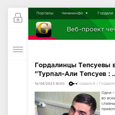
Порталы:
Чеченинфо
Гордали
Веб-проект че
Гордалинцы Тепсуевы в 
"Турпал-Али Тепсуев : ..
Гордалой
/
Гордали
10/06/2023 18:00
Одни – 
во все
славны
правоп