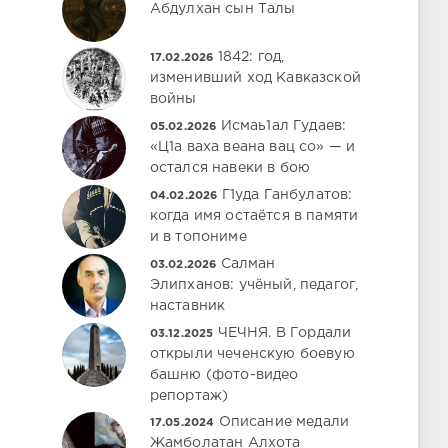
Абдулхан сын Талы
1842: год,
17.02.2026
изменивший ход Кавказской
войны
Исмаь1ал Гудаев:
05.02.2026
«Ц1а ваха веана вац со» — и
остался навеки в бою
Г1уда Ганбулатов:
04.02.2026
когда имя остаётся в памяти
и в топониме
Салман
03.02.2026
Элипханов: учёный, педагог,
наставник
ЧЕЧНЯ. В Гордали
03.12.2025
открыли чеченскую боевую
башню (фото-видео
репортаж)
Описание медали
17.05.2024
Жамболатан Алхота