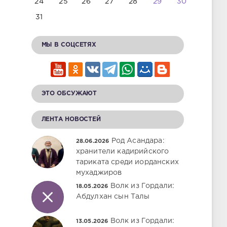
24
25
26
27
28
29
30
31
МЫ В СОЦСЕТЯХ
ЭТО ОБСУЖАЮТ
ЛЕНТА НОВОСТЕЙ
Род Асандара:
28.06.2026
хранители кадирийского
тариката среди иорданских
мухаджиров
Волк из Гордали:
18.05.2026
Абдулхан сын Талы
Волк из Гордали:
13.05.2026