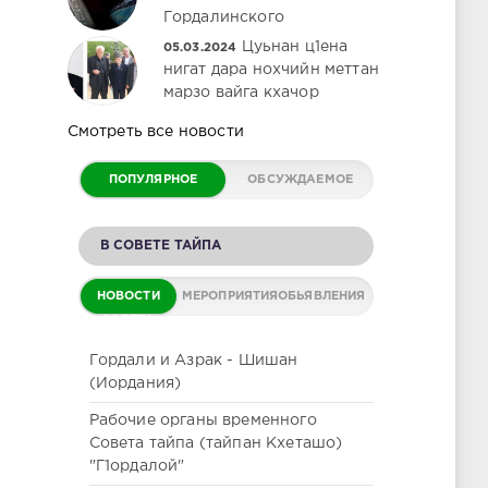
Гордалинского
Цуьнан ц1ена
05.03.2024
нигат дара нохчийн меттан
марзо вайга кхачор
Смотреть все новости
ПОПУЛЯРНОЕ
ОБСУЖДАЕМОЕ
В СОВЕТЕ ТАЙПА
НОВОСТИ
МЕРОПРИЯТИЯ
ОБЬЯВЛЕНИЯ
СОВЕТА
Гордали и Азрак - Шишан
(Иордания)
Рабочие органы временного
Совета тайпа (тайпан Кхеташо)
"Г1ордалой"