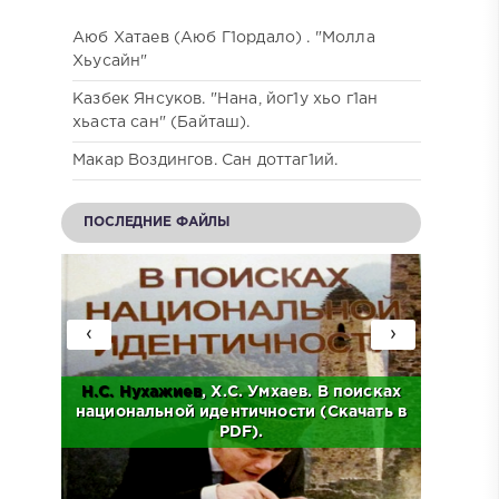
Аюб Хатаев (Аюб Г1ордало) . "Молла
Хьусайн"
Казбек Янсуков. "Нана, йог1у хьо г1ан
хьаста сан" (Байташ).
Макар Воздингов. Сан доттаг1ий.
ПОСЛЕДНИЕ ФАЙЛЫ
‹
›
Н.С.
Нухажиев
, Х.С. Умхаев. В поисках
Ад
о
национальной идентичности (Скачать в
Исто
.
PDF).