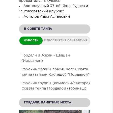
превратился в кулака.
Злополучный 37-ой: Яхья Гудаев и
"антисоветский клубок".
Асталов Адиз Асталович
В СОВЕТЕ ТАЙПА
НОВОСТИ
МЕРОПРИЯТИЯ
ОБЬЯВЛЕНИЯ
СОВЕТА
Гордали и Азрак - Шишан
(Иордания)
Рабочие органы временного Совета
тайпа (тайпан Кхеташо) "Г1ордалой"
Рабочие группы (комиссии/сектора)
Совета тейпа Г1ордалой (тобанаш)
ГОРДАЛИ. ПАМЯТНЫЕ МЕСТА