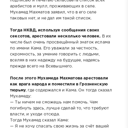
подписью и печатью сельсовета список всех
арабистов и мулл, проживающих в селе.
Мухамед Махматов заявил, что в его селе
таковых нет, и не дал им такой список.
Тогда НКВД, используя сообщения своих
сексотов, арестовали несколько человек.
В их
числе был очень просвещённый знаток ислама
по имени Кама. Его уважали за честность,
скромность, за умение говорить с людьми,
вселяя в них надежду на будущее, надеясь
прежде всего на Всевышнего.
После этого Мухамеда Махматова арестовали
как врага народа и поместили в Грозненскую
тюрьму
, где содержался и Кама. Он тогда сказал
Мухамеду:
— Ты ничем не сможешь нам помочь. Чем
погибнуть здесь, лучше сделай то, что требуют
власти, и уходи отсюда.
Тогда Мухамед сказал Каме:
— Я не хочу спасать свою жизнь за счёт вашей