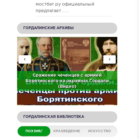
мостбет ру официальный
предлагает . . .
ГОРДАЛИНСКИЕ АРХИВЫ
‹
›
ов на
Сражение чеченцев с армией
ЧР.
Борятинского на окраинах Гордали
Встр
(Видео)
ГОРДАЛИНСКАЯ БИБЛИОТЕКА
ПОЭЗИЯ/
КРАЕВЕДЕНИЕ
ИСКУССТВО
ПРОЗА