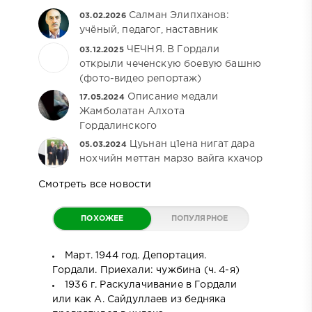
Салман Элипханов:
03.02.2026
учёный, педагог, наставник
ЧЕЧНЯ. В Гордали
03.12.2025
открыли чеченскую боевую башню
(фото-видео репортаж)
Описание медали
17.05.2024
Жамболатан Алхота
Гордалинского
Цуьнан ц1ена нигат дара
05.03.2024
нохчийн меттан марзо вайга кхачор
Смотреть все новости
ПОХОЖЕЕ
ПОПУЛЯРНОЕ
Март. 1944 год. Депортация.
Гордали. Приехали: чужбина (ч. 4-я)
1936 г. Раскулачивание в Гордали
или как А. Сайдуллаев из бедняка