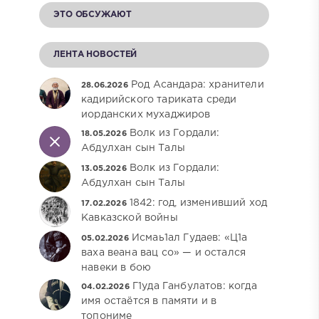
ЭТО ОБСУЖАЮТ
ЛЕНТА НОВОСТЕЙ
Род Асандара: хранители
28.06.2026
кадирийского тариката среди
иорданских мухаджиров
Волк из Гордали:
18.05.2026
Абдулхан сын Талы
Волк из Гордали:
13.05.2026
Абдулхан сын Талы
1842: год, изменивший ход
17.02.2026
Кавказской войны
Исмаь1ал Гудаев: «Ц1а
05.02.2026
ваха веана вац со» — и остался
навеки в бою
Г1уда Ганбулатов: когда
04.02.2026
имя остаётся в памяти и в
топониме