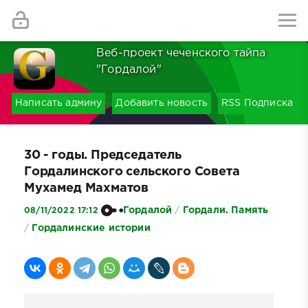
Найти
Веб-проект чеченского тайпа
"Гордалой"
Написать админу
Добавить новость
RSS Подписка
30 - годы. Председатель
Гордалинского сельского Совета
Мухамед Махматов
Гордалой
/
Гордали. Память
08/11/2022 17:12
/
Гордалинские истории