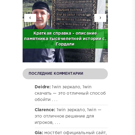
‹
›
с. Бас
Краткая справка - описание
Краткая
памятника тысячелетней истории с.
централ
Гордали
ПОСЛЕДНИЕ КОММЕНТАРИИ
Deidre:
1win зеркало, 1win
скачать — это отличный способ
обойти . . .
Clarence:
1win зеркало, 1win —
это отличное решение для
игроков, . . .
Gia:
мостбет официальный сайт,