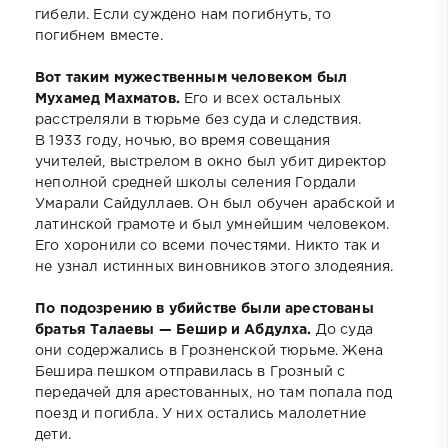
гибели. Если суждено нам погибнуть, то
погибнем вместе.
Вот таким мужественным человеком был
Мухамед Махматов.
Его и всех остальных
расстреляли в тюрьме без суда и следствия.
В 1933 году, ночью, во время совещания
учителей, выстрелом в окно был убит директор
неполной средней школы селения Гордали
Умарали Сайдуллаев. Он был обучен арабской и
латинской грамоте и был умнейшим человеком.
Его хоронили со всеми почестями. Никто так и
не узнал истинных виновников этого злодеяния.
По подозрению в убийстве были арестованы
братья Талаевы — Бешир и Абдулха.
До суда
они содержались в Грозненской тюрьме. Жена
Бешира пешком отправилась в Грозный с
передачей для арестованных, но там попала под
поезд и погибла. У них остались малолетние
дети.